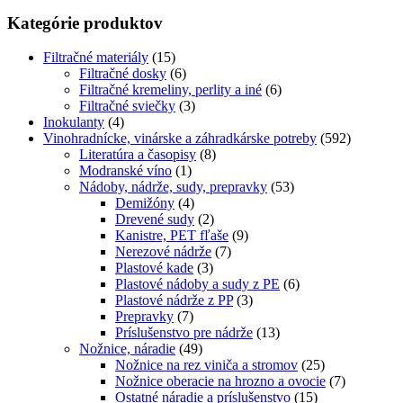
Kategórie produktov
Filtračné materiály
(15)
Filtračné dosky
(6)
Filtračné kremeliny, perlity a iné
(6)
Filtračné sviečky
(3)
Inokulanty
(4)
Vinohradnícke, vinárske a záhradkárske potreby
(592)
Literatúra a časopisy
(8)
Modranské víno
(1)
Nádoby, nádrže, sudy, prepravky
(53)
Demižóny
(4)
Drevené sudy
(2)
Kanistre, PET fľaše
(9)
Nerezové nádrže
(7)
Plastové kade
(3)
Plastové nádoby a sudy z PE
(6)
Plastové nádrže z PP
(3)
Prepravky
(7)
Príslušenstvo pre nádrže
(13)
Nožnice, náradie
(49)
Nožnice na rez viniča a stromov
(25)
Nožnice oberacie na hrozno a ovocie
(7)
Ostatné náradie a príslušenstvo
(15)