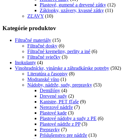
Plastové, gumené a drevené zátky
(12)
Záklopky, uzávery, kvasné zátky
(11)
ZĽAVY
(10)
Kategórie produktov
Filtračné materiály
(15)
Filtračné dosky
(6)
Filtračné kremeliny, perlity a iné
(6)
Filtračné sviečky
(3)
Inokulanty
(4)
Vinohradnícke, vinárske a záhradkárske potreby
(592)
Literatúra a časopisy
(8)
Modranské víno
(1)
Nádoby, nádrže, sudy, prepravky
(53)
Demižóny
(4)
Drevené sudy
(2)
Kanistre, PET fľaše
(9)
Nerezové nádrže
(7)
Plastové kade
(3)
Plastové nádoby a sudy z PE
(6)
Plastové nádrže z PP
(3)
Prepravky
(7)
Príslušenstvo pre nádrže
(13)