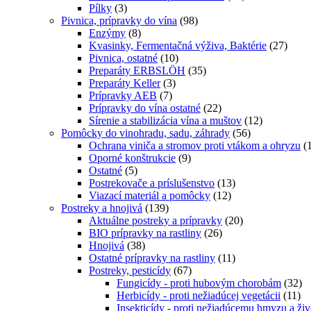
Pílky
(3)
Pivnica, prípravky do vína
(98)
Enzýmy
(8)
Kvasinky, Fermentačná výživa, Baktérie
(27)
Pivnica, ostatné
(10)
Preparáty ERBSLÖH
(35)
Preparáty Keller
(3)
Prípravky AEB
(7)
Prípravky do vína ostatné
(22)
Sírenie a stabilizácia vína a muštov
(12)
Pomôcky do vinohradu, sadu, záhrady
(56)
Ochrana viniča a stromov proti vtákom a ohryzu
(
Oporné konštrukcie
(9)
Ostatné
(5)
Postrekovače a príslušenstvo
(13)
Viazací materiál a pomôcky
(12)
Postreky a hnojivá
(139)
Aktuálne postreky a prípravky
(20)
BIO prípravky na rastliny
(26)
Hnojivá
(38)
Ostatné prípravky na rastliny
(11)
Postreky, pesticídy
(67)
Fungicídy - proti hubovým chorobám
(32)
Herbicídy - proti nežiadúcej vegetácii
(11)
Insekticídy - proti nežiadúcemu hmyzu a ž