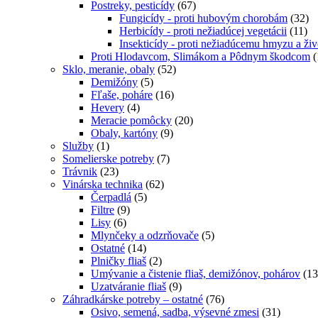
Postreky, pesticídy
(67)
Fungicídy - proti hubovým chorobám
(32)
Herbicídy - proti nežiadúcej vegetácii
(11)
Insekticídy - proti nežiadúcemu hmyzu a ž
Proti Hlodavcom, Slimákom a Pôdnym škodcom
(
Sklo, meranie, obaly
(52)
Demižóny
(5)
Fľaše, poháre
(16)
Hevery
(4)
Meracie pomôcky
(20)
Obaly, kartóny
(9)
Služby
(1)
Somelierske potreby
(7)
Trávnik
(23)
Vinárska technika
(62)
Čerpadlá
(5)
Filtre
(9)
Lisy
(6)
Mlynčeky a odzrňovače
(5)
Ostatné
(14)
Plničky fliaš
(2)
Umývanie a čistenie fliaš, demižónov, pohárov
(13
Uzatváranie fliaš
(9)
Záhradkárske potreby – ostatné
(76)
Osivo, semená, sadba, výsevné zmesi
(31)