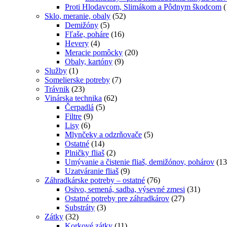
Proti Hlodavcom, Slimákom a Pôdnym škodcom
(
Sklo, meranie, obaly
(52)
Demižóny
(5)
Fľaše, poháre
(16)
Hevery
(4)
Meracie pomôcky
(20)
Obaly, kartóny
(9)
Služby
(1)
Somelierske potreby
(7)
Trávnik
(23)
Vinárska technika
(62)
Čerpadlá
(5)
Filtre
(9)
Lisy
(6)
Mlynčeky a odzrňovače
(5)
Ostatné
(14)
Plničky fliaš
(2)
Umývanie a čistenie fliaš, demižónov, pohárov
(13
Uzatváranie fliaš
(9)
Záhradkárske potreby – ostatné
(76)
Osivo, semená, sadba, výsevné zmesi
(31)
Ostatné potreby pre záhradkárov
(27)
Substráty
(3)
Zátky
(32)
Korkové zátky
(11)