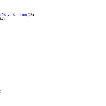
ivočíšnym škodcom
(28)
14)
)