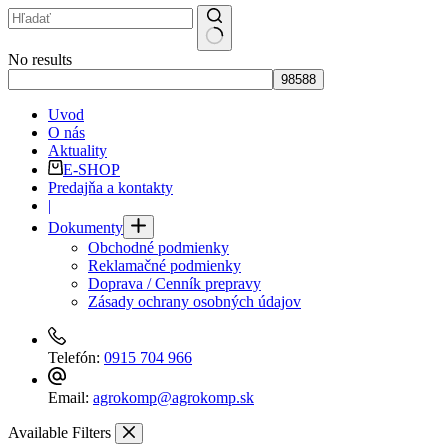
No results
Uvod
O nás
Aktuality
E-SHOP
Predajňa a kontakty
|
Dokumenty
Obchodné podmienky
Reklamačné podmienky
Doprava / Cenník prepravy
Zásady ochrany osobných údajov
Telefón:
0915 704 966
Email:
agrokomp@agrokomp.sk
Available Filters