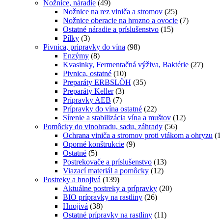
Nožnice, náradie
(49)
Nožnice na rez viniča a stromov
(25)
Nožnice oberacie na hrozno a ovocie
(7)
Ostatné náradie a príslušenstvo
(15)
Pílky
(3)
Pivnica, prípravky do vína
(98)
Enzýmy
(8)
Kvasinky, Fermentačná výživa, Baktérie
(27)
Pivnica, ostatné
(10)
Preparáty ERBSLÖH
(35)
Preparáty Keller
(3)
Prípravky AEB
(7)
Prípravky do vína ostatné
(22)
Sírenie a stabilizácia vína a muštov
(12)
Pomôcky do vinohradu, sadu, záhrady
(56)
Ochrana viniča a stromov proti vtákom a ohryzu
(
Oporné konštrukcie
(9)
Ostatné
(5)
Postrekovače a príslušenstvo
(13)
Viazací materiál a pomôcky
(12)
Postreky a hnojivá
(139)
Aktuálne postreky a prípravky
(20)
BIO prípravky na rastliny
(26)
Hnojivá
(38)
Ostatné prípravky na rastliny
(11)