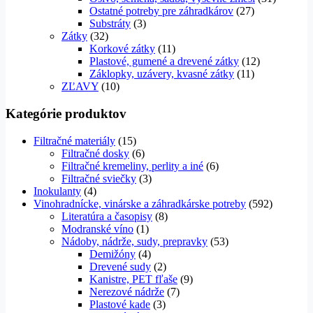
Ostatné potreby pre záhradkárov
(27)
Substráty
(3)
Zátky
(32)
Korkové zátky
(11)
Plastové, gumené a drevené zátky
(12)
Záklopky, uzávery, kvasné zátky
(11)
ZĽAVY
(10)
Kategórie produktov
Filtračné materiály
(15)
Filtračné dosky
(6)
Filtračné kremeliny, perlity a iné
(6)
Filtračné sviečky
(3)
Inokulanty
(4)
Vinohradnícke, vinárske a záhradkárske potreby
(592)
Literatúra a časopisy
(8)
Modranské víno
(1)
Nádoby, nádrže, sudy, prepravky
(53)
Demižóny
(4)
Drevené sudy
(2)
Kanistre, PET fľaše
(9)
Nerezové nádrže
(7)
Plastové kade
(3)