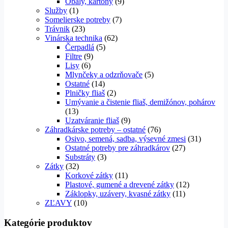
Obaly, kartóny
(9)
Služby
(1)
Somelierske potreby
(7)
Trávnik
(23)
Vinárska technika
(62)
Čerpadlá
(5)
Filtre
(9)
Lisy
(6)
Mlynčeky a odzrňovače
(5)
Ostatné
(14)
Plničky fliaš
(2)
Umývanie a čistenie fliaš, demižónov, pohárov
(13)
Uzatváranie fliaš
(9)
Záhradkárske potreby – ostatné
(76)
Osivo, semená, sadba, výsevné zmesi
(31)
Ostatné potreby pre záhradkárov
(27)
Substráty
(3)
Zátky
(32)
Korkové zátky
(11)
Plastové, gumené a drevené zátky
(12)
Záklopky, uzávery, kvasné zátky
(11)
ZĽAVY
(10)
Kategórie produktov