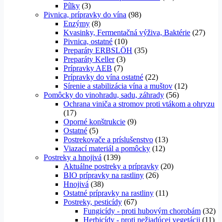
Pílky
(3)
Pivnica, prípravky do vína
(98)
Enzýmy
(8)
Kvasinky, Fermentačná výživa, Baktérie
(27)
Pivnica, ostatné
(10)
Preparáty ERBSLÖH
(35)
Preparáty Keller
(3)
Prípravky AEB
(7)
Prípravky do vína ostatné
(22)
Sírenie a stabilizácia vína a muštov
(12)
Pomôcky do vinohradu, sadu, záhrady
(56)
Ochrana viniča a stromov proti vtákom a ohryzu
(17)
Oporné konštrukcie
(9)
Ostatné
(5)
Postrekovače a príslušenstvo
(13)
Viazací materiál a pomôcky
(12)
Postreky a hnojivá
(139)
Aktuálne postreky a prípravky
(20)
BIO prípravky na rastliny
(26)
Hnojivá
(38)
Ostatné prípravky na rastliny
(11)
Postreky, pesticídy
(67)
Fungicídy - proti hubovým chorobám
(32)
Herbicídy - proti nežiadúcej vegetácii
(11)