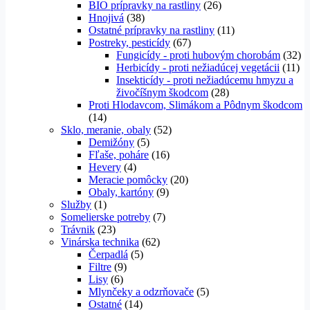
BIO prípravky na rastliny
(26)
Hnojivá
(38)
Ostatné prípravky na rastliny
(11)
Postreky, pesticídy
(67)
Fungicídy - proti hubovým chorobám
(32)
Herbicídy - proti nežiadúcej vegetácii
(11)
Insekticídy - proti nežiadúcemu hmyzu a
živočíšnym škodcom
(28)
Proti Hlodavcom, Slimákom a Pôdnym škodcom
(14)
Sklo, meranie, obaly
(52)
Demižóny
(5)
Fľaše, poháre
(16)
Hevery
(4)
Meracie pomôcky
(20)
Obaly, kartóny
(9)
Služby
(1)
Somelierske potreby
(7)
Trávnik
(23)
Vinárska technika
(62)
Čerpadlá
(5)
Filtre
(9)
Lisy
(6)
Mlynčeky a odzrňovače
(5)
Ostatné
(14)