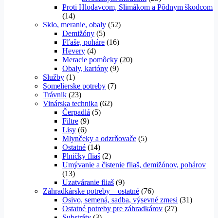
Proti Hlodavcom, Slimákom a Pôdnym škodcom
(14)
Sklo, meranie, obaly
(52)
Demižóny
(5)
Fľaše, poháre
(16)
Hevery
(4)
Meracie pomôcky
(20)
Obaly, kartóny
(9)
Služby
(1)
Somelierske potreby
(7)
Trávnik
(23)
Vinárska technika
(62)
Čerpadlá
(5)
Filtre
(9)
Lisy
(6)
Mlynčeky a odzrňovače
(5)
Ostatné
(14)
Plničky fliaš
(2)
Umývanie a čistenie fliaš, demižónov, pohárov
(13)
Uzatváranie fliaš
(9)
Záhradkárske potreby – ostatné
(76)
Osivo, semená, sadba, výsevné zmesi
(31)
Ostatné potreby pre záhradkárov
(27)
Substráty
(3)