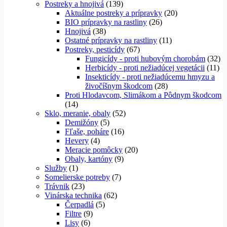
Postreky a hnojivá
(139)
Aktuálne postreky a prípravky
(20)
BIO prípravky na rastliny
(26)
Hnojivá
(38)
Ostatné prípravky na rastliny
(11)
Postreky, pesticídy
(67)
Fungicídy - proti hubovým chorobám
(32)
Herbicídy - proti nežiadúcej vegetácii
(11)
Insekticídy - proti nežiadúcemu hmyzu a
živočíšnym škodcom
(28)
Proti Hlodavcom, Slimákom a Pôdnym škodcom
(14)
Sklo, meranie, obaly
(52)
Demižóny
(5)
Fľaše, poháre
(16)
Hevery
(4)
Meracie pomôcky
(20)
Obaly, kartóny
(9)
Služby
(1)
Somelierske potreby
(7)
Trávnik
(23)
Vinárska technika
(62)
Čerpadlá
(5)
Filtre
(9)
Lisy
(6)