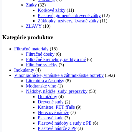
Zátky
(32)
Korkové zátky
(11)
Plastové, gumené a drevené zátky
(12)
Záklopky, uzávery, kvasné zátky
(11)
ZĽAVY
(10)
Kategórie produktov
Filtračné materiály
(15)
Filtračné dosky
(6)
Filtračné kremeliny, perlity a iné
(6)
Filtračné sviečky
(3)
Inokulanty
(4)
Vinohradnícke, vinárske a záhradkárske potreby
(592)
Literatúra a časopisy
(8)
Modranské víno
(1)
Nádoby, nádrže, sudy, prepravky
(53)
Demižóny
(4)
Drevené sudy
(2)
Kanistre, PET fľaše
(9)
Nerezové nádrže
(7)
Plastové kade
(3)
Plastové nádoby a sudy z PE
(6)
Plastové nádrže z PP
(3)