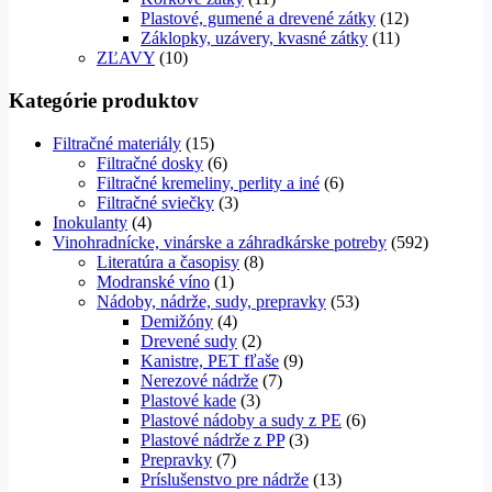
Plastové, gumené a drevené zátky
(12)
Záklopky, uzávery, kvasné zátky
(11)
ZĽAVY
(10)
Kategórie produktov
Filtračné materiály
(15)
Filtračné dosky
(6)
Filtračné kremeliny, perlity a iné
(6)
Filtračné sviečky
(3)
Inokulanty
(4)
Vinohradnícke, vinárske a záhradkárske potreby
(592)
Literatúra a časopisy
(8)
Modranské víno
(1)
Nádoby, nádrže, sudy, prepravky
(53)
Demižóny
(4)
Drevené sudy
(2)
Kanistre, PET fľaše
(9)
Nerezové nádrže
(7)
Plastové kade
(3)
Plastové nádoby a sudy z PE
(6)
Plastové nádrže z PP
(3)
Prepravky
(7)
Príslušenstvo pre nádrže
(13)