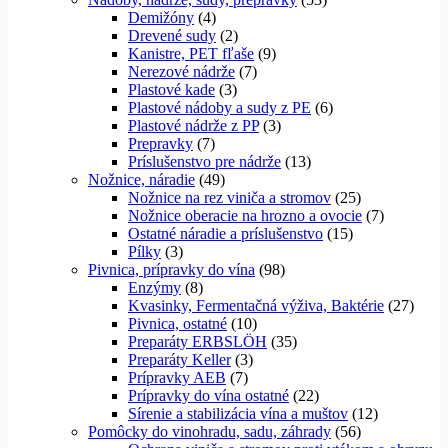
Demižóny
(4)
Drevené sudy
(2)
Kanistre, PET fľaše
(9)
Nerezové nádrže
(7)
Plastové kade
(3)
Plastové nádoby a sudy z PE
(6)
Plastové nádrže z PP
(3)
Prepravky
(7)
Príslušenstvo pre nádrže
(13)
Nožnice, náradie
(49)
Nožnice na rez viniča a stromov
(25)
Nožnice oberacie na hrozno a ovocie
(7)
Ostatné náradie a príslušenstvo
(15)
Pílky
(3)
Pivnica, prípravky do vína
(98)
Enzýmy
(8)
Kvasinky, Fermentačná výživa, Baktérie
(27)
Pivnica, ostatné
(10)
Preparáty ERBSLÖH
(35)
Preparáty Keller
(3)
Prípravky AEB
(7)
Prípravky do vína ostatné
(22)
Sírenie a stabilizácia vína a muštov
(12)
Pomôcky do vinohradu, sadu, záhrady
(56)