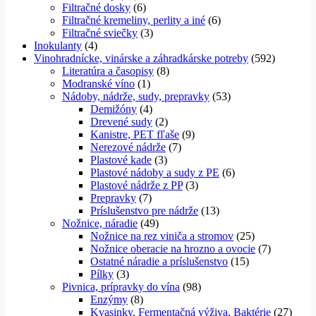
Filtračné dosky
(6)
Filtračné kremeliny, perlity a iné
(6)
Filtračné sviečky
(3)
Inokulanty
(4)
Vinohradnícke, vinárske a záhradkárske potreby
(592)
Literatúra a časopisy
(8)
Modranské víno
(1)
Nádoby, nádrže, sudy, prepravky
(53)
Demižóny
(4)
Drevené sudy
(2)
Kanistre, PET fľaše
(9)
Nerezové nádrže
(7)
Plastové kade
(3)
Plastové nádoby a sudy z PE
(6)
Plastové nádrže z PP
(3)
Prepravky
(7)
Príslušenstvo pre nádrže
(13)
Nožnice, náradie
(49)
Nožnice na rez viniča a stromov
(25)
Nožnice oberacie na hrozno a ovocie
(7)
Ostatné náradie a príslušenstvo
(15)
Pílky
(3)
Pivnica, prípravky do vína
(98)
Enzýmy
(8)
Kvasinky, Fermentačná výživa, Baktérie
(27)