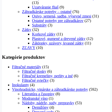
(13)
Uzatváranie fliaš
(9)
Záhradkárske potreby – ostatné
(76)
Osivo, semená, sadba, výsevné zmesi
(31)
Ostatné potreby pre záhradkárov
(27)
Substráty
(3)
Zátky
(32)
Korkové zátky
(11)
Plastové, gumené a drevené zátky
(12)
Záklopky, uzávery, kvasné zátky
(11)
ZĽAVY
(10)
Kategórie produktov
Filtračné materiály
(15)
Filtračné dosky
(6)
Filtračné kremeliny, perlity a iné
(6)
Filtračné sviečky
(3)
Inokulanty
(4)
Vinohradnícke, vinárske a záhradkárske potreby
(592)
Literatúra a časopisy
(8)
Modranské víno
(1)
Nádoby, nádrže, sudy, prepravky
(53)
Demižóny
(4)
Drevené sudy
(2)