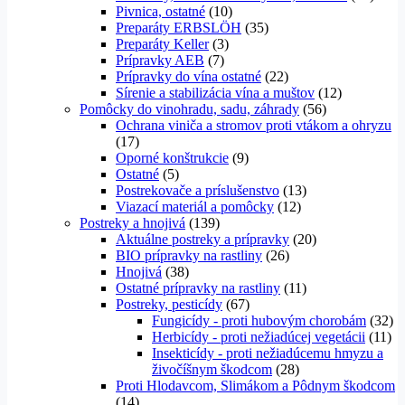
Pivnica, ostatné
(10)
Preparáty ERBSLÖH
(35)
Preparáty Keller
(3)
Prípravky AEB
(7)
Prípravky do vína ostatné
(22)
Sírenie a stabilizácia vína a muštov
(12)
Pomôcky do vinohradu, sadu, záhrady
(56)
Ochrana viniča a stromov proti vtákom a ohryzu
(17)
Oporné konštrukcie
(9)
Ostatné
(5)
Postrekovače a príslušenstvo
(13)
Viazací materiál a pomôcky
(12)
Postreky a hnojivá
(139)
Aktuálne postreky a prípravky
(20)
BIO prípravky na rastliny
(26)
Hnojivá
(38)
Ostatné prípravky na rastliny
(11)
Postreky, pesticídy
(67)
Fungicídy - proti hubovým chorobám
(32)
Herbicídy - proti nežiadúcej vegetácii
(11)
Insekticídy - proti nežiadúcemu hmyzu a
živočíšnym škodcom
(28)
Proti Hlodavcom, Slimákom a Pôdnym škodcom
(14)