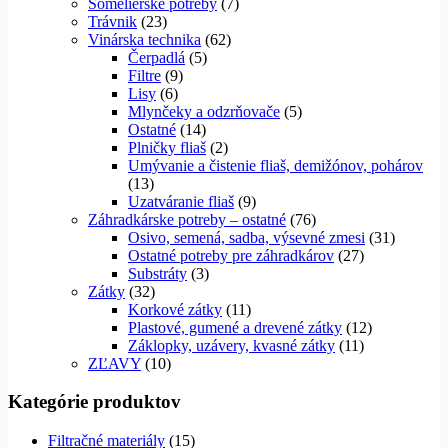
Somelierske potreby
(7)
Trávnik
(23)
Vinárska technika
(62)
Čerpadlá
(5)
Filtre
(9)
Lisy
(6)
Mlynčeky a odzrňovače
(5)
Ostatné
(14)
Plničky fliaš
(2)
Umývanie a čistenie fliaš, demižónov, pohárov
(13)
Uzatváranie fliaš
(9)
Záhradkárske potreby – ostatné
(76)
Osivo, semená, sadba, výsevné zmesi
(31)
Ostatné potreby pre záhradkárov
(27)
Substráty
(3)
Zátky
(32)
Korkové zátky
(11)
Plastové, gumené a drevené zátky
(12)
Záklopky, uzávery, kvasné zátky
(11)
ZĽAVY
(10)
Kategórie produktov
Filtračné materiály
(15)