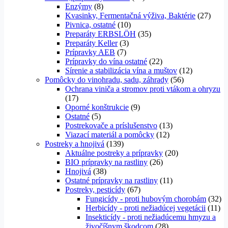
Enzýmy
(8)
Kvasinky, Fermentačná výživa, Baktérie
(27)
Pivnica, ostatné
(10)
Preparáty ERBSLÖH
(35)
Preparáty Keller
(3)
Prípravky AEB
(7)
Prípravky do vína ostatné
(22)
Sírenie a stabilizácia vína a muštov
(12)
Pomôcky do vinohradu, sadu, záhrady
(56)
Ochrana viniča a stromov proti vtákom a ohryzu
(17)
Oporné konštrukcie
(9)
Ostatné
(5)
Postrekovače a príslušenstvo
(13)
Viazací materiál a pomôcky
(12)
Postreky a hnojivá
(139)
Aktuálne postreky a prípravky
(20)
BIO prípravky na rastliny
(26)
Hnojivá
(38)
Ostatné prípravky na rastliny
(11)
Postreky, pesticídy
(67)
Fungicídy - proti hubovým chorobám
(32)
Herbicídy - proti nežiadúcej vegetácii
(11)
Insekticídy - proti nežiadúcemu hmyzu a
živočíšnym škodcom
(28)