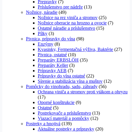
Prepravky
(7)
Príslušenstvo pre nádrže
(13)
Nožnice, náradie
(49)
Nožnice na rez viniča a stromov
(25)
Nožnice oberacie na hrozno a ovocie
(7)
Ostatné náradie a príslušenstvo
(15)
Pílky
(3)
Pivnica, prípravky do vína
(98)
Enzýmy
(8)
Kvasinky, Fermentačná výživa, Baktérie
(27)
Pivnica, ostatné
(10)
Preparáty ERBSLÖH
(35)
Preparáty Keller
(3)
Prípravky AEB
(7)
Prípravky do vína ostatné
(22)
Sírenie a stabilizácia vína a muštov
(12)
Pomôcky do vinohradu, sadu, záhrady
(56)
Ochrana viniča a stromov proti vtákom a ohryzu
(17)
Oporné konštrukcie
(9)
Ostatné
(5)
Postrekovače a príslušenstvo
(13)
Viazací materiál a pomôcky
(12)
Postreky a hnojivá
(139)
Aktuálne postreky a prípravky
(20)