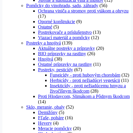
Sírenie a stabilizácia vína a muštov
(12)
Pomôcky do vinohradu, sadu, záhrady
(56)
Ochrana viniča a stromov proti vtákom a ohryzu
(17)
Oporné konštrukcie
(9)
Ostatné
(5)
Postrekovače a príslušenstvo
(13)
Viazací materiál a pomôcky
(12)
Postreky a hnojivá
(139)
Aktuálne postreky a prípravky
(20)
BIO prípravky na rastliny
(26)
Hnojivá
(38)
Ostatné prípravky na rastliny
(11)
Postreky, pesticídy
(67)
Fungicídy - proti hubovým chorobám
(32)
Herbicídy - proti nežiadúcej vegetácii
(11)
Insekticídy - proti nežiadúcemu hmyzu a
živočíšnym škodcom
(28)
Proti Hlodavcom, Slimákom a Pôdnym škodcom
(14)
Sklo, meranie, obaly
(52)
Demižóny
(5)
Fľaše, poháre
(16)
Hevery
(4)
Meracie pomôcky
(20)