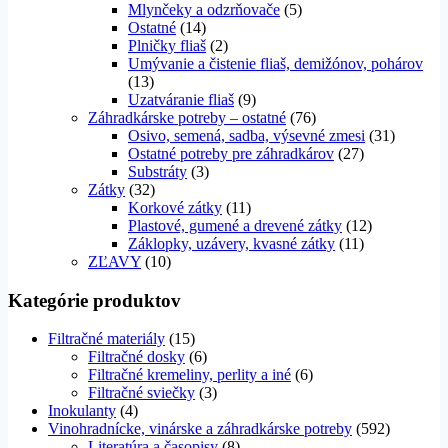
Mlynčeky a odzrňovače
(5)
Ostatné
(14)
Plničky fliaš
(2)
Umývanie a čistenie fliaš, demižónov, pohárov
(13)
Uzatváranie fliaš
(9)
Záhradkárske potreby – ostatné
(76)
Osivo, semená, sadba, výsevné zmesi
(31)
Ostatné potreby pre záhradkárov
(27)
Substráty
(3)
Zátky
(32)
Korkové zátky
(11)
Plastové, gumené a drevené zátky
(12)
Záklopky, uzávery, kvasné zátky
(11)
ZĽAVY
(10)
Kategórie produktov
Filtračné materiály
(15)
Filtračné dosky
(6)
Filtračné kremeliny, perlity a iné
(6)
Filtračné sviečky
(3)
Inokulanty
(4)
Vinohradnícke, vinárske a záhradkárske potreby
(592)
Literatúra a časopisy
(8)