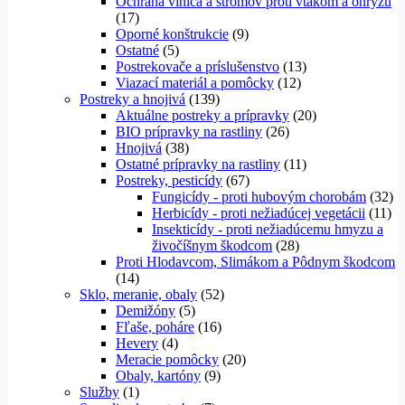
Ochrana viniča a stromov proti vtákom a ohryzu
(17)
Oporné konštrukcie
(9)
Ostatné
(5)
Postrekovače a príslušenstvo
(13)
Viazací materiál a pomôcky
(12)
Postreky a hnojivá
(139)
Aktuálne postreky a prípravky
(20)
BIO prípravky na rastliny
(26)
Hnojivá
(38)
Ostatné prípravky na rastliny
(11)
Postreky, pesticídy
(67)
Fungicídy - proti hubovým chorobám
(32)
Herbicídy - proti nežiadúcej vegetácii
(11)
Insekticídy - proti nežiadúcemu hmyzu a
živočíšnym škodcom
(28)
Proti Hlodavcom, Slimákom a Pôdnym škodcom
(14)
Sklo, meranie, obaly
(52)
Demižóny
(5)
Fľaše, poháre
(16)
Hevery
(4)
Meracie pomôcky
(20)
Obaly, kartóny
(9)
Služby
(1)