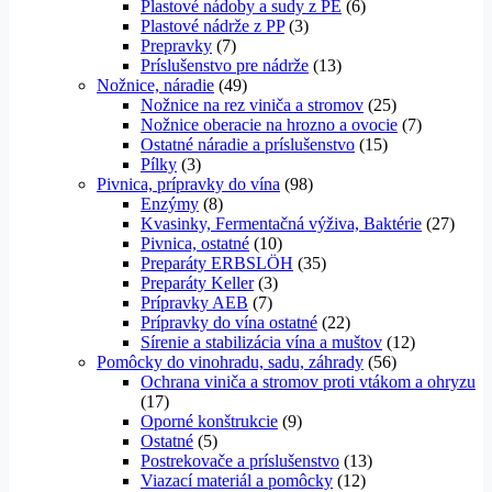
Plastové nádoby a sudy z PE
(6)
Plastové nádrže z PP
(3)
Prepravky
(7)
Príslušenstvo pre nádrže
(13)
Nožnice, náradie
(49)
Nožnice na rez viniča a stromov
(25)
Nožnice oberacie na hrozno a ovocie
(7)
Ostatné náradie a príslušenstvo
(15)
Pílky
(3)
Pivnica, prípravky do vína
(98)
Enzýmy
(8)
Kvasinky, Fermentačná výživa, Baktérie
(27)
Pivnica, ostatné
(10)
Preparáty ERBSLÖH
(35)
Preparáty Keller
(3)
Prípravky AEB
(7)
Prípravky do vína ostatné
(22)
Sírenie a stabilizácia vína a muštov
(12)
Pomôcky do vinohradu, sadu, záhrady
(56)
Ochrana viniča a stromov proti vtákom a ohryzu
(17)
Oporné konštrukcie
(9)
Ostatné
(5)
Postrekovače a príslušenstvo
(13)
Viazací materiál a pomôcky
(12)