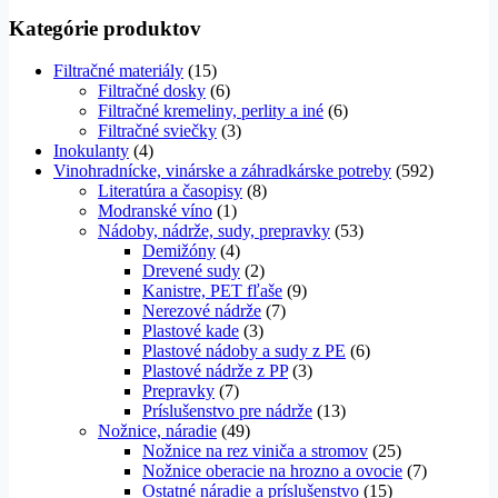
Kategórie produktov
Filtračné materiály
(15)
Filtračné dosky
(6)
Filtračné kremeliny, perlity a iné
(6)
Filtračné sviečky
(3)
Inokulanty
(4)
Vinohradnícke, vinárske a záhradkárske potreby
(592)
Literatúra a časopisy
(8)
Modranské víno
(1)
Nádoby, nádrže, sudy, prepravky
(53)
Demižóny
(4)
Drevené sudy
(2)
Kanistre, PET fľaše
(9)
Nerezové nádrže
(7)
Plastové kade
(3)
Plastové nádoby a sudy z PE
(6)
Plastové nádrže z PP
(3)
Prepravky
(7)
Príslušenstvo pre nádrže
(13)
Nožnice, náradie
(49)
Nožnice na rez viniča a stromov
(25)
Nožnice oberacie na hrozno a ovocie
(7)
Ostatné náradie a príslušenstvo
(15)