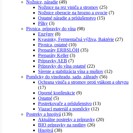
Nožnice, náradie
(49)
Nožnice na rez viniča a stromov
(25)
Nožnice oberacie na hrozno a ovocie
(7)
Ostatné náradie a príslušenstvo
(15)
Pílky
(3)
Pivnica, prípravky do vína
(98)
Enzýmy
(8)
Kvasinky, Fermentačná výživa, Baktérie
(27)
Pivnica, ostatné
(10)
Preparáty ERBSLÖH
(35)
Preparáty Keller
(3)
Prípravky AEB
(7)
Prípravky do vína ostatné
(22)
Sírenie a stabilizácia vína a muštov
(12)
Pomôcky do vinohradu, sadu, záhrady
(56)
Ochrana viniča a stromov proti vtákom a ohryzu
(17)
Oporné konštrukcie
(9)
Ostatné
(5)
Postrekovače a príslušenstvo
(13)
Viazací materiál a pomôcky
(12)
Postreky a hnojivá
(139)
Aktuálne postreky a prípravky
(20)
BIO prípravky na rastliny
(26)
Hnojivá
(38)