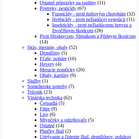
Ostatné prípravky na rastliny
(11)
Postreky, pesticídy
(67)
Fungicídy - proti hubovým chorobám
(32)
Herbicídy - proti nežiadúcej vegetácii
(11)
Insekticídy - proti nežiadúcemu hmyzu a
živočíšnym škodcom
(28)
Proti Hlodavcom, Slimákom a Pôdnym škodcom
(14)
Sklo, meranie, obaly
(52)
Demižóny
(5)
Fľaše, poháre
(16)
Hevery
(4)
Meracie pomôcky
(20)
Obaly, kartóny
(9)
Služby
(1)
Somelierske potreby
(7)
Trávnik
(23)
Vinárska technika
(62)
Čerpadlá
(5)
Filtre
(9)
Lisy
(6)
Mlynčeky a odzrňovače
(5)
Ostatné
(14)
Plničky fliaš
(2)
Umývanie a čistenie fliaš, demižónov, pohárov