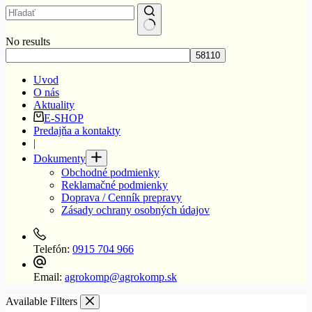
No results
Uvod
O nás
Aktuality
E-SHOP
Predajňa a kontakty
|
Dokumenty
Obchodné podmienky
Reklamačné podmienky
Doprava / Cenník prepravy
Zásady ochrany osobných údajov
Telefón:
0915 704 966
Email:
agrokomp@agrokomp.sk
Available Filters