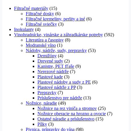
Filtračné materiály
(15)
Filtračné dosky
(6)
Filtračné kremeliny, perlity a iné
(6)
Filtračné sviečky
(3)
Inokulanty
(4)
Vinohradnícke, vinárske a záhradkárske potreby
(592)
Literatúra a časopisy
(8)
Modranské víno
(1)
Nádoby, nádrže, sudy, prepravky
(53)
Demižóny
(4)
Drevené sudy
(2)
Kanistre, PET fľaše
(9)
Nerezové nádrže
(7)
Plastové kade
(3)
Plastové nádoby a sudy z PE
(6)
Plastové nádrže z PP
(3)
Prepravky
(7)
Príslušenstvo pre nádrže
(13)
Nožnice, náradie
(49)
Nožnice na rez viniča a stromov
(25)
Nožnice oberacie na hrozno a ovocie
(7)
Ostatné náradie a príslušenstvo
(15)
Pílky
(3)
Pivnica, prípravky do vína
(98)