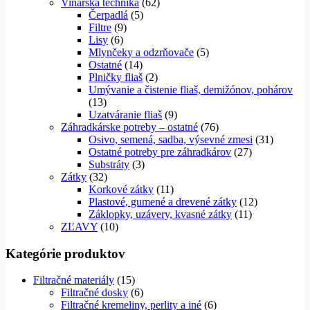
Vinárska technika
(62)
Čerpadlá
(5)
Filtre
(9)
Lisy
(6)
Mlynčeky a odzrňovače
(5)
Ostatné
(14)
Plničky fliaš
(2)
Umývanie a čistenie fliaš, demižónov, pohárov
(13)
Uzatváranie fliaš
(9)
Záhradkárske potreby – ostatné
(76)
Osivo, semená, sadba, výsevné zmesi
(31)
Ostatné potreby pre záhradkárov
(27)
Substráty
(3)
Zátky
(32)
Korkové zátky
(11)
Plastové, gumené a drevené zátky
(12)
Záklopky, uzávery, kvasné zátky
(11)
ZĽAVY
(10)
Kategórie produktov
Filtračné materiály
(15)
Filtračné dosky
(6)
Filtračné kremeliny, perlity a iné
(6)