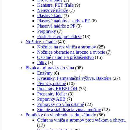
Kanistre, PET fľaše
(9)
Nerezové nádrže
(7)
Plastové kade
(3)
Plastové nádoby a sudy z PE
(6)
Plastové nádrže z PP
(3)
Prepravky
(7)
Príslušenstvo pre nádrže
(13)
Nožnice, náradie
(49)
Nožnice na rez viniča a stromov
(25)
Nožnice oberacie na hrozno a ovocie
(7)
Ostatné náradie a príslušenstvo
(15)
Pílky
(3)
Pivnica, prípravky do vína
(98)
Enzýmy
(8)
Kvasinky, Fermentačná výživa, Baktérie
(27)
Pivnica, ostatné
(10)
Preparáty ERBSLÖH
(35)
Preparáty Keller
(3)
Prípravky AEB
(7)
Prípravky do vína ostatné
(22)
Sírenie a stabilizácia vína a muštov
(12)
Pomôcky do vinohradu, sadu, záhrady
(56)
Ochrana viniča a stromov proti vtákom a ohryzu
(17)