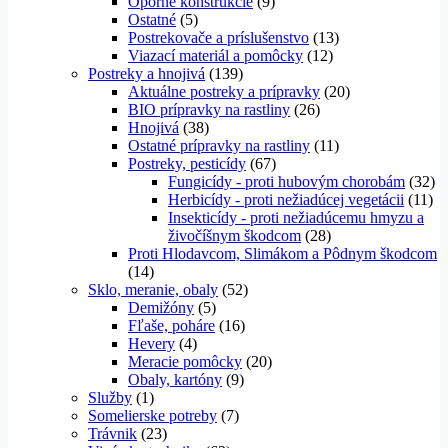
Oporné konštrukcie
(9)
Ostatné
(5)
Postrekovače a príslušenstvo
(13)
Viazací materiál a pomôcky
(12)
Postreky a hnojivá
(139)
Aktuálne postreky a prípravky
(20)
BIO prípravky na rastliny
(26)
Hnojivá
(38)
Ostatné prípravky na rastliny
(11)
Postreky, pesticídy
(67)
Fungicídy - proti hubovým chorobám
(32)
Herbicídy - proti nežiadúcej vegetácii
(11)
Insekticídy - proti nežiadúcemu hmyzu a
živočíšnym škodcom
(28)
Proti Hlodavcom, Slimákom a Pôdnym škodcom
(14)
Sklo, meranie, obaly
(52)
Demižóny
(5)
Fľaše, poháre
(16)
Hevery
(4)
Meracie pomôcky
(20)
Obaly, kartóny
(9)
Služby
(1)
Somelierske potreby
(7)
Trávnik
(23)