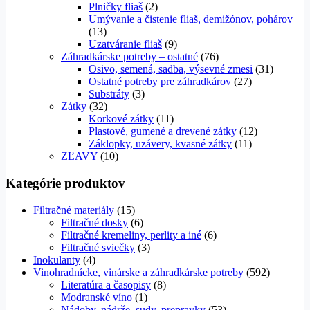
Plničky fliaš
(2)
Umývanie a čistenie fliaš, demižónov, pohárov
(13)
Uzatváranie fliaš
(9)
Záhradkárske potreby – ostatné
(76)
Osivo, semená, sadba, výsevné zmesi
(31)
Ostatné potreby pre záhradkárov
(27)
Substráty
(3)
Zátky
(32)
Korkové zátky
(11)
Plastové, gumené a drevené zátky
(12)
Záklopky, uzávery, kvasné zátky
(11)
ZĽAVY
(10)
Kategórie produktov
Filtračné materiály
(15)
Filtračné dosky
(6)
Filtračné kremeliny, perlity a iné
(6)
Filtračné sviečky
(3)
Inokulanty
(4)
Vinohradnícke, vinárske a záhradkárske potreby
(592)
Literatúra a časopisy
(8)
Modranské víno
(1)
Nádoby, nádrže, sudy, prepravky
(53)