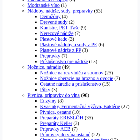
Modranské víno
(1)
Nádoby, nádrže, sudy, prepravky
(53)
Demižóny
(4)
Drevené sudy
(2)
Kanistre, PET fľaše
(9)
Nerezové nádrže
(7)
Plastové kade
(3)
Plastové nádoby a sudy z PE
(6)
Plastové nádrže z PP
(3)
Prepravky
(7)
Príslušenstvo pre nádrže
(13)
Nožnice, náradie
(49)
Nožnice na rez viniča a stromov
(25)
Nožnice oberacie na hrozno a ovocie
(7)
Ostatné náradie a príslušenstvo
(15)
Pílky
(3)
Pivnica, prípravky do vína
(98)
Enzýmy
(8)
Kvasinky, Fermentačná výživa, Baktérie
(27)
Pivnica, ostatné
(10)
Preparáty ERBSLÖH
(35)
Preparáty Keller
(3)
Prípravky AEB
(7)
Prípravky do vína ostatné
(22)