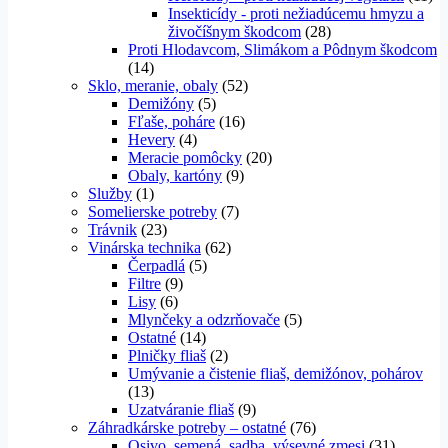
Insekticídy - proti nežiadúcemu hmyzu a
živočíšnym škodcom
(28)
Proti Hlodavcom, Slimákom a Pôdnym škodcom
(14)
Sklo, meranie, obaly
(52)
Demižóny
(5)
Fľaše, poháre
(16)
Hevery
(4)
Meracie pomôcky
(20)
Obaly, kartóny
(9)
Služby
(1)
Somelierske potreby
(7)
Trávnik
(23)
Vinárska technika
(62)
Čerpadlá
(5)
Filtre
(9)
Lisy
(6)
Mlynčeky a odzrňovače
(5)
Ostatné
(14)
Plničky fliaš
(2)
Umývanie a čistenie fliaš, demižónov, pohárov
(13)
Uzatváranie fliaš
(9)
Záhradkárske potreby – ostatné
(76)
Osivo, semená, sadba, výsevné zmesi
(31)