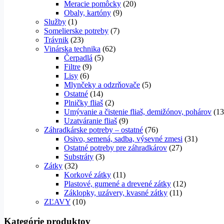
Meracie pomôcky
(20)
Obaly, kartóny
(9)
Služby
(1)
Somelierske potreby
(7)
Trávnik
(23)
Vinárska technika
(62)
Čerpadlá
(5)
Filtre
(9)
Lisy
(6)
Mlynčeky a odzrňovače
(5)
Ostatné
(14)
Plničky fliaš
(2)
Umývanie a čistenie fliaš, demižónov, pohárov
(13
Uzatváranie fliaš
(9)
Záhradkárske potreby – ostatné
(76)
Osivo, semená, sadba, výsevné zmesi
(31)
Ostatné potreby pre záhradkárov
(27)
Substráty
(3)
Zátky
(32)
Korkové zátky
(11)
Plastové, gumené a drevené zátky
(12)
Záklopky, uzávery, kvasné zátky
(11)
ZĽAVY
(10)
Kategórie produktov