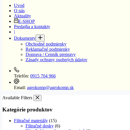
Uvod
O nás
Aktuality
E-SHOP
Predajňa a kontakty
|
Dokumenty
Obchodné podmienky
Reklamačné podmienky
Doprava / Cenník prepravy
Zásady ochrany osobných údajov
Telefón:
0915 704 966
Email:
agrokomp@agrokomp.sk
Available Filters
Kategórie produktov
Filtračné materiály
(15)
Filtračné dosky
(6)