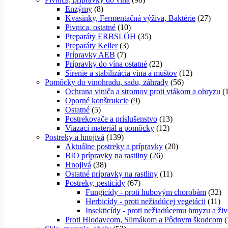
Enzýmy
(8)
Kvasinky, Fermentačná výživa, Baktérie
(27)
Pivnica, ostatné
(10)
Preparáty ERBSLÖH
(35)
Preparáty Keller
(3)
Prípravky AEB
(7)
Prípravky do vína ostatné
(22)
Sírenie a stabilizácia vína a muštov
(12)
Pomôcky do vinohradu, sadu, záhrady
(56)
Ochrana viniča a stromov proti vtákom a ohryzu
(
Oporné konštrukcie
(9)
Ostatné
(5)
Postrekovače a príslušenstvo
(13)
Viazací materiál a pomôcky
(12)
Postreky a hnojivá
(139)
Aktuálne postreky a prípravky
(20)
BIO prípravky na rastliny
(26)
Hnojivá
(38)
Ostatné prípravky na rastliny
(11)
Postreky, pesticídy
(67)
Fungicídy - proti hubovým chorobám
(32)
Herbicídy - proti nežiadúcej vegetácii
(11)
Insekticídy - proti nežiadúcemu hmyzu a ž
Proti Hlodavcom, Slimákom a Pôdnym škodcom
(