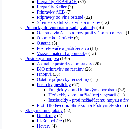
Preparáty ERBSLÖH
(35)
Preparáty Keller
(3)
Prípravky AEB
(7)
Prípravky do vína ostatné
(22)
Sírenie a stabilizácia vína a muštov
(12)
Pomôcky do vinohradu, sadu, záhrady
(56)
Ochrana viniča a stromov proti vtákom a ohryzu
(
Oporné konštrukcie
(9)
Ostatné
(5)
Postrekovače a príslušenstvo
(13)
Viazací materiál a pomôcky
(12)
Postreky a hnojivá
(139)
Aktuálne postreky a prípravky
(20)
BIO prípravky na rastliny
(26)
Hnojivá
(38)
Ostatné prípravky na rastliny
(11)
Postreky, pesticídy
(67)
Fungicídy - proti hubovým chorobám
(32)
Herbicídy - proti nežiadúcej vegetácii
(11)
Insekticídy - proti nežiadúcemu hmyzu a ž
Proti Hlodavcom, Slimákom a Pôdnym škodcom
(
Sklo, meranie, obaly
(52)
Demižóny
(5)
Fľaše, poháre
(16)
Hevery
(4)