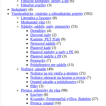
Filtračné kremeliny, perlity a iné
(6)
Filtračné sviečky
(3)
Inokulanty
(4)
Vinohradnícke, vinárske a záhradkárske potreby
(592)
Literatúra a časopisy
(8)
Modranské víno
(1)
Nádoby, nádrže, sudy, prepravky
(53)
Demižóny
(4)
Drevené sudy
(2)
Kanistre, PET fľaše
(9)
Nerezové nádrže
(7)
Plastové kade
(3)
Plastové nádoby a sudy z PE
(6)
Plastové nádrže z PP
(3)
Prepravky
(7)
Príslušenstvo pre nádrže
(13)
Nožnice, náradie
(49)
Nožnice na rez viniča a stromov
(25)
Nožnice oberacie na hrozno a ovocie
(7)
Ostatné náradie a príslušenstvo
(15)
Pílky
(3)
Pivnica, prípravky do vína
(98)
Enzýmy
(8)
Kvasinky, Fermentačná výživa, Baktérie
(27)
Pivnica, ostatné
(10)