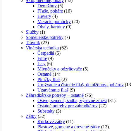
Sklo, meranie, obaly
(52)
Demižóny
(5)
Fľaše, poháre
(16)
Hevery
(4)
Meracie pomôcky
(20)
Obaly, kartóny
(9)
Služby
(1)
Somelierske potreby
(7)
Trávnik
(23)
Vinárska technika
(62)
Čerpadlá
(5)
Filtre
(9)
Lisy
(6)
Mlynčeky a odzrňovače
(5)
Ostatné
(14)
Plničky fliaš
(2)
Umývanie a čistenie fliaš, demižónov, pohárov
(13
Uzatváranie fliaš
(9)
Záhradkárske potreby – ostatné
(76)
Osivo, semená, sadba, výsevné zmesi
(31)
Ostatné potreby pre záhradkárov
(27)
Substráty
(3)
Zátky
(32)
Korkové zátky
(11)
Plastové, gumené a drevené zátky
(12)