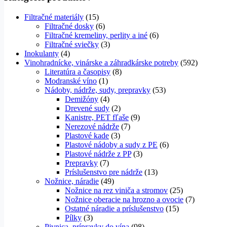
Filtračné materiály
(15)
Filtračné dosky
(6)
Filtračné kremeliny, perlity a iné
(6)
Filtračné sviečky
(3)
Inokulanty
(4)
Vinohradnícke, vinárske a záhradkárske potreby
(592)
Literatúra a časopisy
(8)
Modranské víno
(1)
Nádoby, nádrže, sudy, prepravky
(53)
Demižóny
(4)
Drevené sudy
(2)
Kanistre, PET fľaše
(9)
Nerezové nádrže
(7)
Plastové kade
(3)
Plastové nádoby a sudy z PE
(6)
Plastové nádrže z PP
(3)
Prepravky
(7)
Príslušenstvo pre nádrže
(13)
Nožnice, náradie
(49)
Nožnice na rez viniča a stromov
(25)
Nožnice oberacie na hrozno a ovocie
(7)
Ostatné náradie a príslušenstvo
(15)
Pílky
(3)
Pivnica, prípravky do vína
(98)