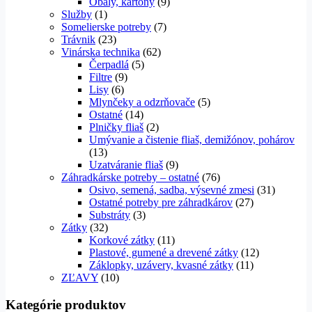
Obaly, kartóny
(9)
Služby
(1)
Somelierske potreby
(7)
Trávnik
(23)
Vinárska technika
(62)
Čerpadlá
(5)
Filtre
(9)
Lisy
(6)
Mlynčeky a odzrňovače
(5)
Ostatné
(14)
Plničky fliaš
(2)
Umývanie a čistenie fliaš, demižónov, pohárov
(13)
Uzatváranie fliaš
(9)
Záhradkárske potreby – ostatné
(76)
Osivo, semená, sadba, výsevné zmesi
(31)
Ostatné potreby pre záhradkárov
(27)
Substráty
(3)
Zátky
(32)
Korkové zátky
(11)
Plastové, gumené a drevené zátky
(12)
Záklopky, uzávery, kvasné zátky
(11)
ZĽAVY
(10)
Kategórie produktov