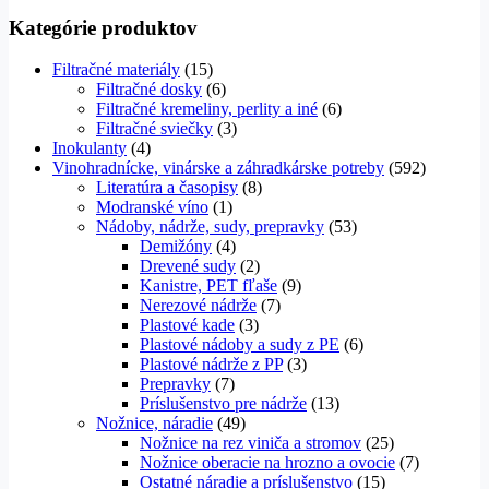
Kategórie produktov
Filtračné materiály
(15)
Filtračné dosky
(6)
Filtračné kremeliny, perlity a iné
(6)
Filtračné sviečky
(3)
Inokulanty
(4)
Vinohradnícke, vinárske a záhradkárske potreby
(592)
Literatúra a časopisy
(8)
Modranské víno
(1)
Nádoby, nádrže, sudy, prepravky
(53)
Demižóny
(4)
Drevené sudy
(2)
Kanistre, PET fľaše
(9)
Nerezové nádrže
(7)
Plastové kade
(3)
Plastové nádoby a sudy z PE
(6)
Plastové nádrže z PP
(3)
Prepravky
(7)
Príslušenstvo pre nádrže
(13)
Nožnice, náradie
(49)
Nožnice na rez viniča a stromov
(25)
Nožnice oberacie na hrozno a ovocie
(7)
Ostatné náradie a príslušenstvo
(15)