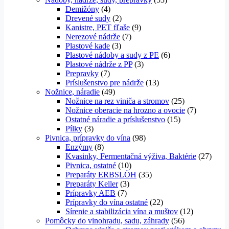
Demižóny
(4)
Drevené sudy
(2)
Kanistre, PET fľaše
(9)
Nerezové nádrže
(7)
Plastové kade
(3)
Plastové nádoby a sudy z PE
(6)
Plastové nádrže z PP
(3)
Prepravky
(7)
Príslušenstvo pre nádrže
(13)
Nožnice, náradie
(49)
Nožnice na rez viniča a stromov
(25)
Nožnice oberacie na hrozno a ovocie
(7)
Ostatné náradie a príslušenstvo
(15)
Pílky
(3)
Pivnica, prípravky do vína
(98)
Enzýmy
(8)
Kvasinky, Fermentačná výživa, Baktérie
(27)
Pivnica, ostatné
(10)
Preparáty ERBSLÖH
(35)
Preparáty Keller
(3)
Prípravky AEB
(7)
Prípravky do vína ostatné
(22)
Sírenie a stabilizácia vína a muštov
(12)
Pomôcky do vinohradu, sadu, záhrady
(56)