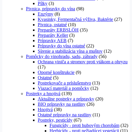
Pílky
(3)
Pivnica, prípravky do vína
(98)
Enzýmy
(8)
Kvasinky, Fermentačná výživa, Baktérie
(27)
Pivnica, ostatné
(10)
Preparáty ERBSLÖH
(35)
Preparáty Keller
(3)
Prípravky AEB
(7)
Prípravky do vína ostatné
(22)
Sírenie a stabilizácia vína a muštov
(12)
Pomôcky do vinohradu, sadu, záhrady
(56)
Ochrana viniča a stromov proti vtákom a ohryzu
(17)
Oporné konštrukcie
(9)
Ostatné
(5)
Postrekovače a príslušenstvo
(13)
Viazací materiál a pomôcky
(12)
Postreky a hnojivá
(139)
Aktuálne postreky a prípravky
(20)
BIO prípravky na rastliny
(26)
Hnojivá
(38)
Ostatné prípravky na rastliny
(11)
Postreky, pesticídy
(67)
Fungicídy - proti hubovým chorobám
(32)
Herbicídy - proti nežiadúcej vegetácii
(11)