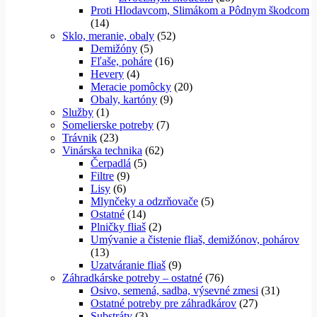
Proti Hlodavcom, Slimákom a Pôdnym škodcom
(14)
Sklo, meranie, obaly
(52)
Demižóny
(5)
Fľaše, poháre
(16)
Hevery
(4)
Meracie pomôcky
(20)
Obaly, kartóny
(9)
Služby
(1)
Somelierske potreby
(7)
Trávnik
(23)
Vinárska technika
(62)
Čerpadlá
(5)
Filtre
(9)
Lisy
(6)
Mlynčeky a odzrňovače
(5)
Ostatné
(14)
Plničky fliaš
(2)
Umývanie a čistenie fliaš, demižónov, pohárov
(13)
Uzatváranie fliaš
(9)
Záhradkárske potreby – ostatné
(76)
Osivo, semená, sadba, výsevné zmesi
(31)
Ostatné potreby pre záhradkárov
(27)
Substráty
(3)