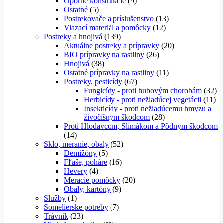
Oporné konštrukcie
(9)
Ostatné
(5)
Postrekovače a príslušenstvo
(13)
Viazací materiál a pomôcky
(12)
Postreky a hnojivá
(139)
Aktuálne postreky a prípravky
(20)
BIO prípravky na rastliny
(26)
Hnojivá
(38)
Ostatné prípravky na rastliny
(11)
Postreky, pesticídy
(67)
Fungicídy - proti hubovým chorobám
(32)
Herbicídy - proti nežiadúcej vegetácii
(11)
Insekticídy - proti nežiadúcemu hmyzu a
živočíšnym škodcom
(28)
Proti Hlodavcom, Slimákom a Pôdnym škodcom
(14)
Sklo, meranie, obaly
(52)
Demižóny
(5)
Fľaše, poháre
(16)
Hevery
(4)
Meracie pomôcky
(20)
Obaly, kartóny
(9)
Služby
(1)
Somelierske potreby
(7)
Trávnik
(23)