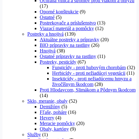
Ochrana viniča a stromov proti vtákom a ohryzu
(17)
Oporné konštrukcie
(9)
Ostatné
(5)
Postrekovače a príslušenstvo
(13)
Viazací materiál a pomôcky
(12)
Postreky a hnojivá
(139)
Aktuálne postreky a prípravky
(20)
BIO prípravky na rastliny
(26)
Hnojivá
(38)
Ostatné prípravky na rastliny
(11)
Postreky, pesticídy
(67)
Fungicídy - proti hubovým chorobám
(32)
Herbicídy - proti nežiadúcej vegetácii
(11)
Insekticídy - proti nežiadúcemu hmyzu a
živočíšnym škodcom
(28)
Proti Hlodavcom, Slimákom a Pôdnym škodcom
(14)
Sklo, meranie, obaly
(52)
Demižóny
(5)
Fľaše, poháre
(16)
Hevery
(4)
Meracie pomôcky
(20)
Obaly, kartóny
(9)
Služby
(1)