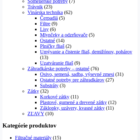
Somelierske potreby
(7)
Trávnik
(23)
Vinárska technika
(62)
Čerpadlá
(5)
Filtre
(9)
Lisy
(6)
Mlynčeky a odzrňovače
(5)
Ostatné
(14)
Plničky fliaš
(2)
Umývanie a čistenie fliaš, demižónov, pohárov
(13)
Uzatváranie fliaš
(9)
Záhradkárske potreby – ostatné
(76)
Osivo, semená, sadba, výsevné zmesi
(31)
Ostatné potreby pre záhradkárov
(27)
Substráty
(3)
Zátky
(32)
Korkové zátky
(11)
Plastové, gumené a drevené zátky
(12)
Záklopky, uzávery, kvasné zátky
(11)
ZĽAVY
(10)
Kategórie produktov
Filtračné materiály
(15)