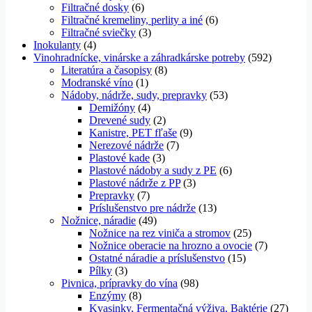
Filtračné dosky
(6)
Filtračné kremeliny, perlity a iné
(6)
Filtračné sviečky
(3)
Inokulanty
(4)
Vinohradnícke, vinárske a záhradkárske potreby
(592)
Literatúra a časopisy
(8)
Modranské víno
(1)
Nádoby, nádrže, sudy, prepravky
(53)
Demižóny
(4)
Drevené sudy
(2)
Kanistre, PET fľaše
(9)
Nerezové nádrže
(7)
Plastové kade
(3)
Plastové nádoby a sudy z PE
(6)
Plastové nádrže z PP
(3)
Prepravky
(7)
Príslušenstvo pre nádrže
(13)
Nožnice, náradie
(49)
Nožnice na rez viniča a stromov
(25)
Nožnice oberacie na hrozno a ovocie
(7)
Ostatné náradie a príslušenstvo
(15)
Pílky
(3)
Pivnica, prípravky do vína
(98)
Enzýmy
(8)
Kvasinky, Fermentačná výživa, Baktérie
(27)