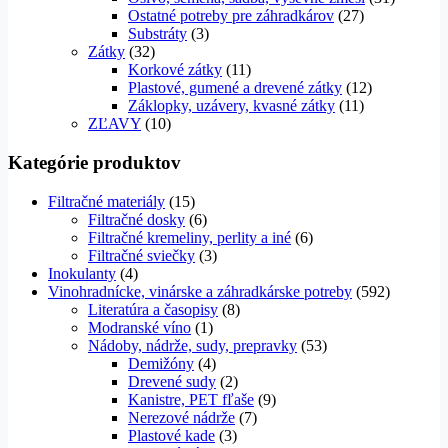
Ostatné potreby pre záhradkárov
(27)
Substráty
(3)
Zátky
(32)
Korkové zátky
(11)
Plastové, gumené a drevené zátky
(12)
Záklopky, uzávery, kvasné zátky
(11)
ZĽAVY
(10)
Kategórie produktov
Filtračné materiály
(15)
Filtračné dosky
(6)
Filtračné kremeliny, perlity a iné
(6)
Filtračné sviečky
(3)
Inokulanty
(4)
Vinohradnícke, vinárske a záhradkárske potreby
(592)
Literatúra a časopisy
(8)
Modranské víno
(1)
Nádoby, nádrže, sudy, prepravky
(53)
Demižóny
(4)
Drevené sudy
(2)
Kanistre, PET fľaše
(9)
Nerezové nádrže
(7)
Plastové kade
(3)