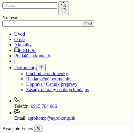
No results
Uvod
O nás
Aktuality
E-SHOP
Predajňa a kontakty
|
Dokumenty
Obchodné podmienky
Reklamačné podmienky
Doprava / Cenník prepravy
Zásady ochrany osobných údajov
Telefón:
0915 704 966
Email:
agrokomp@agrokomp.sk
Available Filters