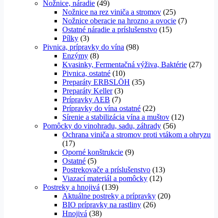
Nožnice, náradie
(49)
Nožnice na rez viniča a stromov
(25)
Nožnice oberacie na hrozno a ovocie
(7)
Ostatné náradie a príslušenstvo
(15)
Pílky
(3)
Pivnica, prípravky do vína
(98)
Enzýmy
(8)
Kvasinky, Fermentačná výživa, Baktérie
(27)
Pivnica, ostatné
(10)
Preparáty ERBSLÖH
(35)
Preparáty Keller
(3)
Prípravky AEB
(7)
Prípravky do vína ostatné
(22)
Sírenie a stabilizácia vína a muštov
(12)
Pomôcky do vinohradu, sadu, záhrady
(56)
Ochrana viniča a stromov proti vtákom a ohryzu
(17)
Oporné konštrukcie
(9)
Ostatné
(5)
Postrekovače a príslušenstvo
(13)
Viazací materiál a pomôcky
(12)
Postreky a hnojivá
(139)
Aktuálne postreky a prípravky
(20)
BIO prípravky na rastliny
(26)
Hnojivá
(38)