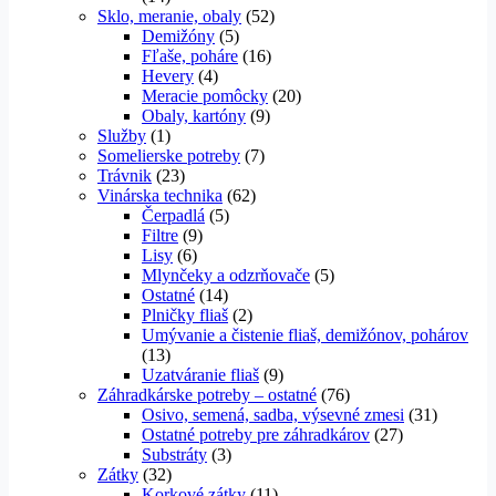
Sklo, meranie, obaly
(52)
Demižóny
(5)
Fľaše, poháre
(16)
Hevery
(4)
Meracie pomôcky
(20)
Obaly, kartóny
(9)
Služby
(1)
Somelierske potreby
(7)
Trávnik
(23)
Vinárska technika
(62)
Čerpadlá
(5)
Filtre
(9)
Lisy
(6)
Mlynčeky a odzrňovače
(5)
Ostatné
(14)
Plničky fliaš
(2)
Umývanie a čistenie fliaš, demižónov, pohárov
(13)
Uzatváranie fliaš
(9)
Záhradkárske potreby – ostatné
(76)
Osivo, semená, sadba, výsevné zmesi
(31)
Ostatné potreby pre záhradkárov
(27)
Substráty
(3)
Zátky
(32)
Korkové zátky
(11)