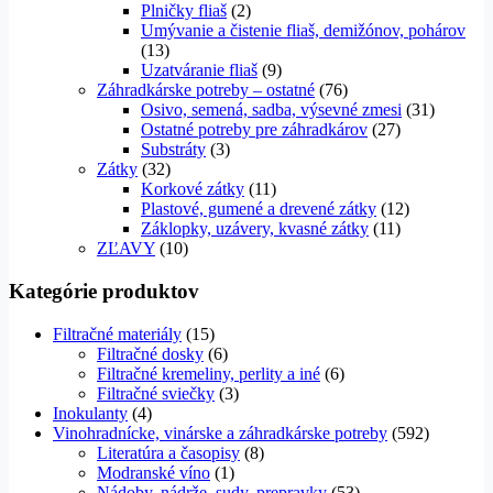
Plničky fliaš
(2)
Umývanie a čistenie fliaš, demižónov, pohárov
(13)
Uzatváranie fliaš
(9)
Záhradkárske potreby – ostatné
(76)
Osivo, semená, sadba, výsevné zmesi
(31)
Ostatné potreby pre záhradkárov
(27)
Substráty
(3)
Zátky
(32)
Korkové zátky
(11)
Plastové, gumené a drevené zátky
(12)
Záklopky, uzávery, kvasné zátky
(11)
ZĽAVY
(10)
Kategórie produktov
Filtračné materiály
(15)
Filtračné dosky
(6)
Filtračné kremeliny, perlity a iné
(6)
Filtračné sviečky
(3)
Inokulanty
(4)
Vinohradnícke, vinárske a záhradkárske potreby
(592)
Literatúra a časopisy
(8)
Modranské víno
(1)
Nádoby, nádrže, sudy, prepravky
(53)