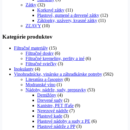
Zátky
(32)
Korkové zátky
(11)
Plastové, gumené a drevené zátky
(12)
Záklopky, uzávery, kvasné zátky
(11)
ZĽAVY
(10)
Kategórie produktov
Filtračné materiály
(15)
Filtračné dosky
(6)
Filtračné kremeliny, perlity a iné
(6)
Filtračné sviečky
(3)
Inokulanty
(4)
Vinohradnícke, vinárske a záhradkárske potreby
(592)
Literatúra a časopisy
(8)
Modranské víno
(1)
Nádoby, nádrže, sudy, prepravky
(53)
Demižóny
(4)
Drevené sudy
(2)
Kanistre, PET fľaše
(9)
Nerezové nádrže
(7)
Plastové kade
(3)
Plastové nádoby a sudy z PE
(6)
Plastové nádrže z PP
(3)