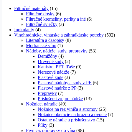
Filtračné materiály
(15)
Filtračné dosky
(6)
Filtračné kremeliny, perlity a iné
(6)
Filtračné sviečky
(3)
Inokulanty
(4)
Vinohradnícke, vinárske a záhradkárske potreby
(592)
Literatúra a časopisy
(8)
Modranské víno
(1)
Nádoby, nádrže, sudy, prepravky
(53)
Demižóny
(4)
Drevené sudy
(2)
Kanistre, PET fľaše
(9)
Nerezové nádrže
(7)
Plastové kade
(3)
Plastové nádoby a sudy z PE
(6)
Plastové nádrže z PP
(3)
Prepravky
(7)
Príslušenstvo pre nádrže
(13)
Nožnice, náradie
(49)
Nožnice na rez viniča a stromov
(25)
Nožnice oberacie na hrozno a ovocie
(7)
Ostatné náradie a príslušenstvo
(15)
Pílky
(3)
Pivnica, prípravky do vína
(98)