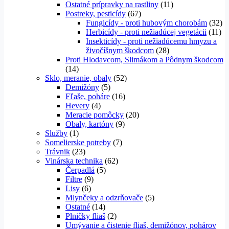
Ostatné prípravky na rastliny
(11)
Postreky, pesticídy
(67)
Fungicídy - proti hubovým chorobám
(32)
Herbicídy - proti nežiadúcej vegetácii
(11)
Insekticídy - proti nežiadúcemu hmyzu a
živočíšnym škodcom
(28)
Proti Hlodavcom, Slimákom a Pôdnym škodcom
(14)
Sklo, meranie, obaly
(52)
Demižóny
(5)
Fľaše, poháre
(16)
Hevery
(4)
Meracie pomôcky
(20)
Obaly, kartóny
(9)
Služby
(1)
Somelierske potreby
(7)
Trávnik
(23)
Vinárska technika
(62)
Čerpadlá
(5)
Filtre
(9)
Lisy
(6)
Mlynčeky a odzrňovače
(5)
Ostatné
(14)
Plničky fliaš
(2)
Umývanie a čistenie fliaš, demižónov, pohárov