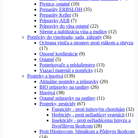
Pivnica, ostatné
(10)
Preparáty ERBSLÖH
(35)
Preparáty Keller
(3)
Prípravky AEB
(7)
Prípravky do vína ostatné
(22)
Sírenie a stabilizácia vína a muštov
(12)
Pomôcky do vinohradu, sadu, záhrady
(56)
Ochrana viniča a stromov proti vtákom a ohryzu
(17)
Oporné konštrukcie
(9)
Ostatné
(5)
Postrekovače a príslušenstvo
(13)
Viazací materiál a pomôcky
(12)
Postreky a hnojivá
(139)
Aktuálne postreky a prípravky
(20)
BIO prípravky na rastliny
(26)
Hnojivá
(38)
Ostatné prípravky na rastliny
(11)
Postreky, pesticídy
(67)
Fungicídy - proti hubovým chorobám
(32)
Herbicídy - proti nežiadúcej vegetácii
(11)
Insekticídy - proti nežiadúcemu hmyzu a
živočíšnym škodcom
(28)
Proti Hlodavcom, Slimákom a Pôdnym škodcom
(14)