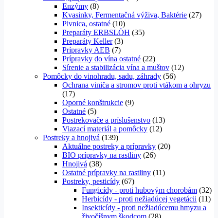
Enzýmy
(8)
Kvasinky, Fermentačná výživa, Baktérie
(27)
Pivnica, ostatné
(10)
Preparáty ERBSLÖH
(35)
Preparáty Keller
(3)
Prípravky AEB
(7)
Prípravky do vína ostatné
(22)
Sírenie a stabilizácia vína a muštov
(12)
Pomôcky do vinohradu, sadu, záhrady
(56)
Ochrana viniča a stromov proti vtákom a ohryzu
(17)
Oporné konštrukcie
(9)
Ostatné
(5)
Postrekovače a príslušenstvo
(13)
Viazací materiál a pomôcky
(12)
Postreky a hnojivá
(139)
Aktuálne postreky a prípravky
(20)
BIO prípravky na rastliny
(26)
Hnojivá
(38)
Ostatné prípravky na rastliny
(11)
Postreky, pesticídy
(67)
Fungicídy - proti hubovým chorobám
(32)
Herbicídy - proti nežiadúcej vegetácii
(11)
Insekticídy - proti nežiadúcemu hmyzu a
živočíšnym škodcom
(28)