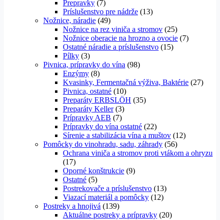
Prepravky
(7)
Príslušenstvo pre nádrže
(13)
Nožnice, náradie
(49)
Nožnice na rez viniča a stromov
(25)
Nožnice oberacie na hrozno a ovocie
(7)
Ostatné náradie a príslušenstvo
(15)
Pílky
(3)
Pivnica, prípravky do vína
(98)
Enzýmy
(8)
Kvasinky, Fermentačná výživa, Baktérie
(27)
Pivnica, ostatné
(10)
Preparáty ERBSLÖH
(35)
Preparáty Keller
(3)
Prípravky AEB
(7)
Prípravky do vína ostatné
(22)
Sírenie a stabilizácia vína a muštov
(12)
Pomôcky do vinohradu, sadu, záhrady
(56)
Ochrana viniča a stromov proti vtákom a ohryzu
(17)
Oporné konštrukcie
(9)
Ostatné
(5)
Postrekovače a príslušenstvo
(13)
Viazací materiál a pomôcky
(12)
Postreky a hnojivá
(139)
Aktuálne postreky a prípravky
(20)