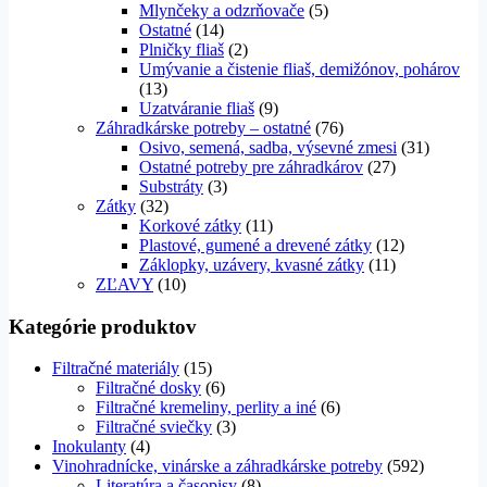
Mlynčeky a odzrňovače
(5)
Ostatné
(14)
Plničky fliaš
(2)
Umývanie a čistenie fliaš, demižónov, pohárov
(13)
Uzatváranie fliaš
(9)
Záhradkárske potreby – ostatné
(76)
Osivo, semená, sadba, výsevné zmesi
(31)
Ostatné potreby pre záhradkárov
(27)
Substráty
(3)
Zátky
(32)
Korkové zátky
(11)
Plastové, gumené a drevené zátky
(12)
Záklopky, uzávery, kvasné zátky
(11)
ZĽAVY
(10)
Kategórie produktov
Filtračné materiály
(15)
Filtračné dosky
(6)
Filtračné kremeliny, perlity a iné
(6)
Filtračné sviečky
(3)
Inokulanty
(4)
Vinohradnícke, vinárske a záhradkárske potreby
(592)
Literatúra a časopisy
(8)