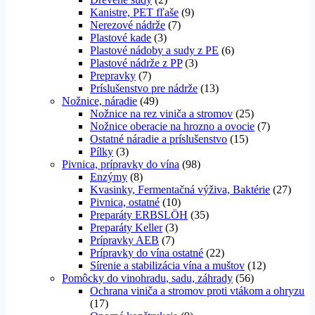
Kanistre, PET fľaše
(9)
Nerezové nádrže
(7)
Plastové kade
(3)
Plastové nádoby a sudy z PE
(6)
Plastové nádrže z PP
(3)
Prepravky
(7)
Príslušenstvo pre nádrže
(13)
Nožnice, náradie
(49)
Nožnice na rez viniča a stromov
(25)
Nožnice oberacie na hrozno a ovocie
(7)
Ostatné náradie a príslušenstvo
(15)
Pílky
(3)
Pivnica, prípravky do vína
(98)
Enzýmy
(8)
Kvasinky, Fermentačná výživa, Baktérie
(27)
Pivnica, ostatné
(10)
Preparáty ERBSLÖH
(35)
Preparáty Keller
(3)
Prípravky AEB
(7)
Prípravky do vína ostatné
(22)
Sírenie a stabilizácia vína a muštov
(12)
Pomôcky do vinohradu, sadu, záhrady
(56)
Ochrana viniča a stromov proti vtákom a ohryzu
(17)