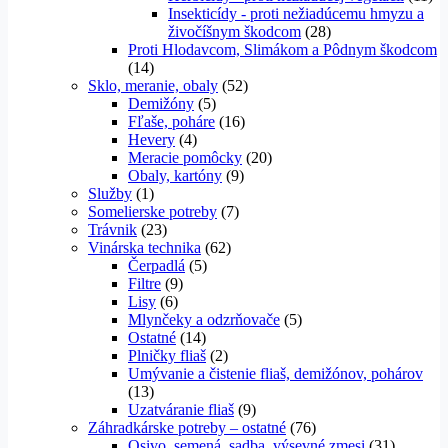
Insekticídy - proti nežiadúcemu hmyzu a
živočíšnym škodcom
(28)
Proti Hlodavcom, Slimákom a Pôdnym škodcom
(14)
Sklo, meranie, obaly
(52)
Demižóny
(5)
Fľaše, poháre
(16)
Hevery
(4)
Meracie pomôcky
(20)
Obaly, kartóny
(9)
Služby
(1)
Somelierske potreby
(7)
Trávnik
(23)
Vinárska technika
(62)
Čerpadlá
(5)
Filtre
(9)
Lisy
(6)
Mlynčeky a odzrňovače
(5)
Ostatné
(14)
Plničky fliaš
(2)
Umývanie a čistenie fliaš, demižónov, pohárov
(13)
Uzatváranie fliaš
(9)
Záhradkárske potreby – ostatné
(76)
Osivo, semená, sadba, výsevné zmesi
(31)