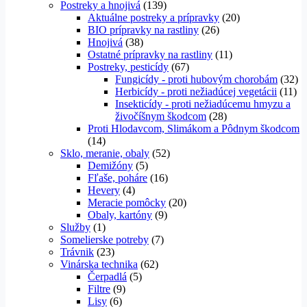
Postreky a hnojivá
(139)
Aktuálne postreky a prípravky
(20)
BIO prípravky na rastliny
(26)
Hnojivá
(38)
Ostatné prípravky na rastliny
(11)
Postreky, pesticídy
(67)
Fungicídy - proti hubovým chorobám
(32)
Herbicídy - proti nežiadúcej vegetácii
(11)
Insekticídy - proti nežiadúcemu hmyzu a
živočíšnym škodcom
(28)
Proti Hlodavcom, Slimákom a Pôdnym škodcom
(14)
Sklo, meranie, obaly
(52)
Demižóny
(5)
Fľaše, poháre
(16)
Hevery
(4)
Meracie pomôcky
(20)
Obaly, kartóny
(9)
Služby
(1)
Somelierske potreby
(7)
Trávnik
(23)
Vinárska technika
(62)
Čerpadlá
(5)
Filtre
(9)
Lisy
(6)