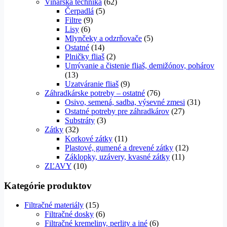
Vinárska technika
(62)
Čerpadlá
(5)
Filtre
(9)
Lisy
(6)
Mlynčeky a odzrňovače
(5)
Ostatné
(14)
Plničky fliaš
(2)
Umývanie a čistenie fliaš, demižónov, pohárov
(13)
Uzatváranie fliaš
(9)
Záhradkárske potreby – ostatné
(76)
Osivo, semená, sadba, výsevné zmesi
(31)
Ostatné potreby pre záhradkárov
(27)
Substráty
(3)
Zátky
(32)
Korkové zátky
(11)
Plastové, gumené a drevené zátky
(12)
Záklopky, uzávery, kvasné zátky
(11)
ZĽAVY
(10)
Kategórie produktov
Filtračné materiály
(15)
Filtračné dosky
(6)
Filtračné kremeliny, perlity a iné
(6)