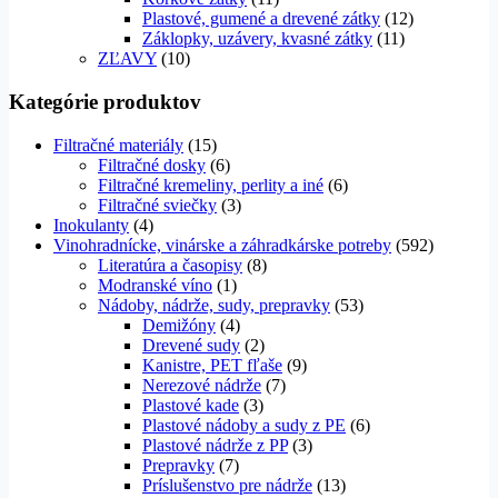
Plastové, gumené a drevené zátky
(12)
Záklopky, uzávery, kvasné zátky
(11)
ZĽAVY
(10)
Kategórie produktov
Filtračné materiály
(15)
Filtračné dosky
(6)
Filtračné kremeliny, perlity a iné
(6)
Filtračné sviečky
(3)
Inokulanty
(4)
Vinohradnícke, vinárske a záhradkárske potreby
(592)
Literatúra a časopisy
(8)
Modranské víno
(1)
Nádoby, nádrže, sudy, prepravky
(53)
Demižóny
(4)
Drevené sudy
(2)
Kanistre, PET fľaše
(9)
Nerezové nádrže
(7)
Plastové kade
(3)
Plastové nádoby a sudy z PE
(6)
Plastové nádrže z PP
(3)
Prepravky
(7)
Príslušenstvo pre nádrže
(13)