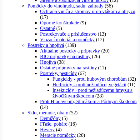
Sírenie a stabilizácia vína a muštov
(12)
Pomôcky do vinohradu, sadu, záhrady
(56)
Ochrana viniča a stromov proti vtákom a ohryzu
(17)
Oporné konštrukcie
(9)
Ostatné
(5)
Postrekovače a príslušenstvo
(13)
Viazací materiál a pomôcky
(12)
Postreky a hnojivá
(139)
Aktuálne postreky a prípravky
(20)
BIO prípravky na rastliny
(26)
Hnojivá
(38)
Ostatné prípravky na rastliny
(11)
Postreky, pesticídy
(67)
Fungicídy - proti hubovým chorobám
(32)
Herbicídy - proti nežiadúcej vegetácii
(11)
Insekticídy - proti nežiadúcemu hmyzu a
živočíšnym škodcom
(28)
Proti Hlodavcom, Slimákom a Pôdnym škodcom
(14)
Sklo, meranie, obaly
(52)
Demižóny
(5)
Fľaše, poháre
(16)
Hevery
(4)
Meracie pomôcky
(20)