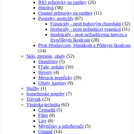
BIO prípravky na rastliny
(26)
Hnojivá
(38)
Ostatné prípravky na rastliny
(11)
Postreky, pesticídy
(67)
Fungicídy - proti hubovým chorobám
(32)
Herbicídy - proti nežiadúcej vegetácii
(11)
Insekticídy - proti nežiadúcemu hmyzu a
živočíšnym škodcom
(28)
Proti Hlodavcom, Slimákom a Pôdnym škodcom
(14)
Sklo, meranie, obaly
(52)
Demižóny
(5)
Fľaše, poháre
(16)
Hevery
(4)
Meracie pomôcky
(20)
Obaly, kartóny
(9)
Služby
(1)
Somelierske potreby
(7)
Trávnik
(23)
Vinárska technika
(62)
Čerpadlá
(5)
Filtre
(9)
Lisy
(6)
Mlynčeky a odzrňovače
(5)
Ostatné
(14)