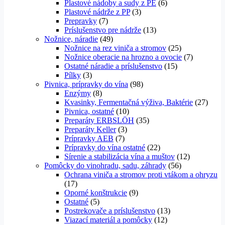
Plastové nádoby a sudy z PE
(6)
Plastové nádrže z PP
(3)
Prepravky
(7)
Príslušenstvo pre nádrže
(13)
Nožnice, náradie
(49)
Nožnice na rez viniča a stromov
(25)
Nožnice oberacie na hrozno a ovocie
(7)
Ostatné náradie a príslušenstvo
(15)
Pílky
(3)
Pivnica, prípravky do vína
(98)
Enzýmy
(8)
Kvasinky, Fermentačná výživa, Baktérie
(27)
Pivnica, ostatné
(10)
Preparáty ERBSLÖH
(35)
Preparáty Keller
(3)
Prípravky AEB
(7)
Prípravky do vína ostatné
(22)
Sírenie a stabilizácia vína a muštov
(12)
Pomôcky do vinohradu, sadu, záhrady
(56)
Ochrana viniča a stromov proti vtákom a ohryzu
(17)
Oporné konštrukcie
(9)
Ostatné
(5)
Postrekovače a príslušenstvo
(13)
Viazací materiál a pomôcky
(12)