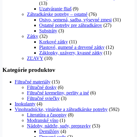
(13)
Uzatváranie fliaš
(9)
Záhradkárske potreby – ostatné
(76)
Osivo, semená, sadba, výsevné zmesi
(31)
Ostatné potreby pre záhradkárov
(27)
Substráty
(3)
Zátky
(32)
Korkové zátky
(11)
Plastové, gumené a drevené zátky
(12)
Záklopky, uzávery, kvasné zátky
(11)
ZĽAVY
(10)
Kategórie produktov
Filtračné materiály
(15)
Filtračné dosky
(6)
Filtračné kremeliny, perlity a iné
(6)
Filtračné sviečky
(3)
Inokulanty
(4)
Vinohradnícke, vinárske a záhradkárske potreby
(592)
Literatúra a časopisy
(8)
Modranské víno
(1)
Nádoby, nádrže, sudy, prepravky
(53)
Demižóny
(4)
Drevené sudy
(2)