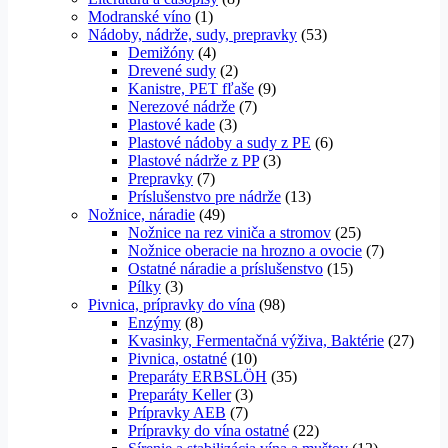
Modranské víno
(1)
Nádoby, nádrže, sudy, prepravky
(53)
Demižóny
(4)
Drevené sudy
(2)
Kanistre, PET fľaše
(9)
Nerezové nádrže
(7)
Plastové kade
(3)
Plastové nádoby a sudy z PE
(6)
Plastové nádrže z PP
(3)
Prepravky
(7)
Príslušenstvo pre nádrže
(13)
Nožnice, náradie
(49)
Nožnice na rez viniča a stromov
(25)
Nožnice oberacie na hrozno a ovocie
(7)
Ostatné náradie a príslušenstvo
(15)
Pílky
(3)
Pivnica, prípravky do vína
(98)
Enzýmy
(8)
Kvasinky, Fermentačná výživa, Baktérie
(27)
Pivnica, ostatné
(10)
Preparáty ERBSLÖH
(35)
Preparáty Keller
(3)
Prípravky AEB
(7)
Prípravky do vína ostatné
(22)