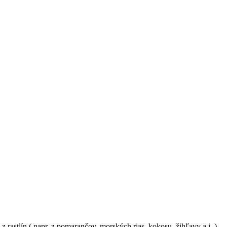
 rastlín ( napr. z pomarančov, morských rias, kokosu, žihľavy a i. ).