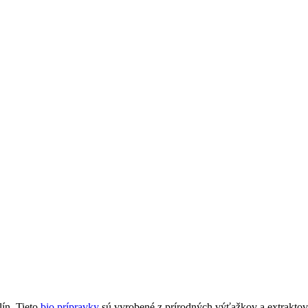
ín. Tieto
bio prípravky
sú vyrobené z prírodných výťažkov a extraktov z