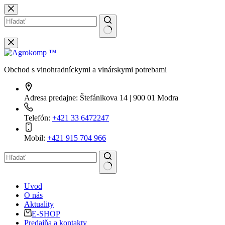
Skip
to
content
No
results
Obchod s vinohradníckymi a vinárskymi potrebami
Adresa predajne:
Štefánikova 14 | 900 01 Modra
Telefón:
+421 33 6472247
Mobil:
+421 915 704 966
No
Uvod
results
O nás
Aktuality
E-SHOP
Predajňa a kontakty