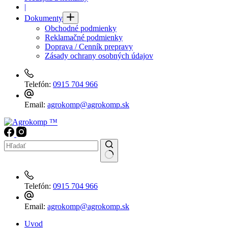
|
Dokumenty
Obchodné podmienky
Reklamačné podmienky
Doprava / Cenník prepravy
Zásady ochrany osobných údajov
Telefón:
0915 704 966
Email:
agrokomp@agrokomp.sk
No
results
Telefón:
0915 704 966
Email:
agrokomp@agrokomp.sk
Uvod