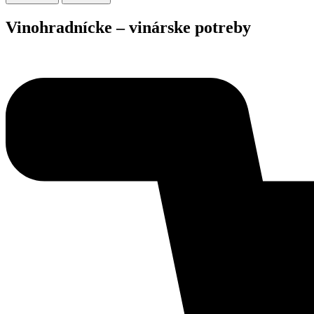
Vinohradnícke – vinárske potreby
pre každ
Široký sortiment, viac ako 30-ročné skúsenosti. Najlepšia cesta 