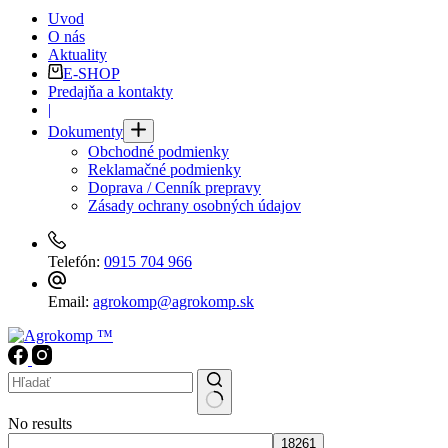
Uvod
O nás
Aktuality
E-SHOP
Predajňa a kontakty
|
Dokumenty
Obchodné podmienky
Reklamačné podmienky
Doprava / Cenník prepravy
Zásady ochrany osobných údajov
Telefón:
0915 704 966
Email:
agrokomp@agrokomp.sk
No results