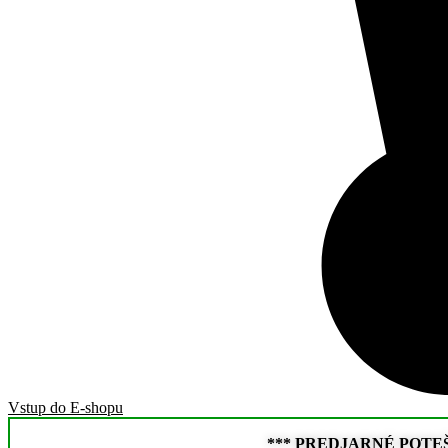
Vstup do E-shopu
*** PREDJARNÉ POTEŠENI