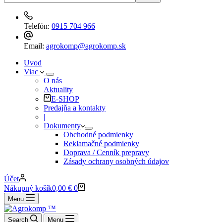
Telefón:
0915 704 966
Email:
agrokomp@agrokomp.sk
Uvod
Viac
O nás
Aktuality
E-SHOP
Predajňa a kontakty
|
Dokumenty
Obchodné podmienky
Reklamačné podmienky
Doprava / Cenník prepravy
Zásady ochrany osobných údajov
Účet
Nákupný košík
0,00
€
0
Menu
Search
Menu