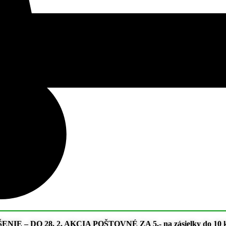
E – DO 28. 2. AKCIA POŠTOVNÉ ZA 5,- na zásielky do 10 kg 