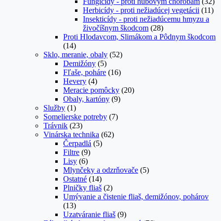
Fungicídy - proti hubovým chorobám
(32)
Herbicídy - proti nežiadúcej vegetácii
(11)
Insekticídy - proti nežiadúcemu hmyzu a
živočíšnym škodcom
(28)
Proti Hlodavcom, Slimákom a Pôdnym škodcom
(14)
Sklo, meranie, obaly
(52)
Demižóny
(5)
Fľaše, poháre
(16)
Hevery
(4)
Meracie pomôcky
(20)
Obaly, kartóny
(9)
Služby
(1)
Somelierske potreby
(7)
Trávnik
(23)
Vinárska technika
(62)
Čerpadlá
(5)
Filtre
(9)
Lisy
(6)
Mlynčeky a odzrňovače
(5)
Ostatné
(14)
Plničky fliaš
(2)
Umývanie a čistenie fliaš, demižónov, pohárov
(13)
Uzatváranie fliaš
(9)