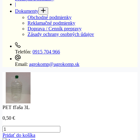
|
Dokumenty
Obchodné podmienky
Reklamačné podmienky
Doprava / Cenník prepravy
Zásady ochrany osobných údajov
Telefón:
0915 704 966
Email:
agrokomp@agrokomp.sk
PET fľaša 3L
0,50
€
množstvo
PET
Pridať do košíka
fľaša