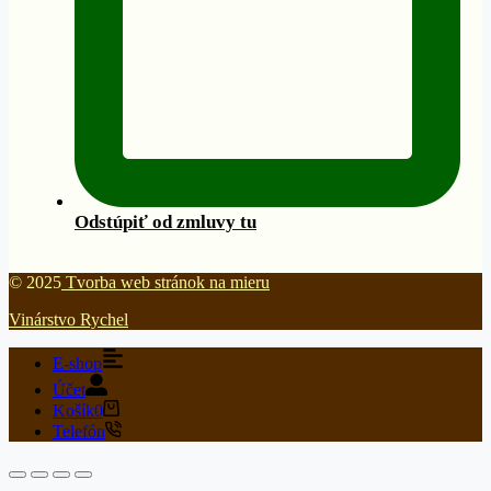
Odstúpiť od zmluvy tu
© 2025
Tvorba web stránok na mieru
Vinárstvo Rychel
E-shop
Účet
Košík
0
Telefón