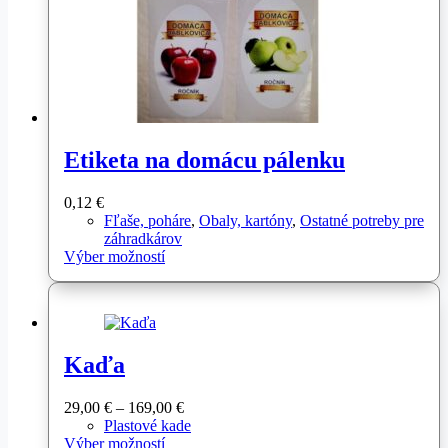
Etiketa na domácu pálenku
0,12
€
Fľaše, poháre
,
Obaly, kartóny
,
Ostatné potreby pre
záhradkárov
Tento
Výber možností
produkt
má
viacero
variantov.
Možnosti
Kaďa
si
môžete
vybrať
Price
29,00
€
–
169,00
€
na
range:
Plastové kade
stránke
Tento
29,00 €
Výber možností