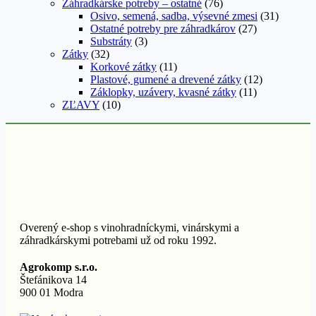
Záhradkárske potreby – ostatné
(76)
Osivo, semená, sadba, výsevné zmesi
(31)
Ostatné potreby pre záhradkárov
(27)
Substráty
(3)
Zátky
(32)
Korkové zátky
(11)
Plastové, gumené a drevené zátky
(12)
Záklopky, uzávery, kvasné zátky
(11)
ZĽAVY
(10)
Overený e-shop s vinohradníckymi, vinárskymi a
záhradkárskymi potrebami už od roku 1992.
Agrokomp s.r.o.
Štefánikova 14
900 01 Modra