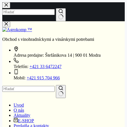
Skip
to
content
No
results
Obchod s vinohradníckymi a vinárskymi potrebami
Adresa predajne:
Štefánikova 14 | 900 01 Modra
Telefón:
+421 33 6472247
Mobil:
+421 915 704 966
No
Uvod
results
O nás
Aktuality
E-SHOP
Predajňa a kontakty