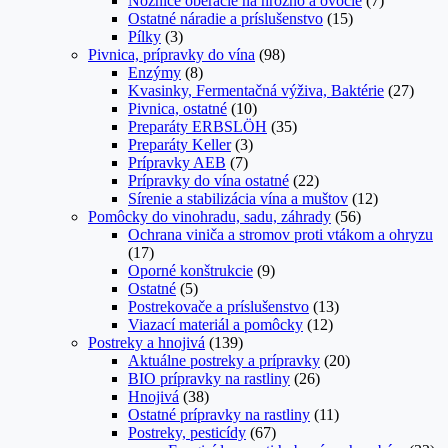
Nožnice oberacie na hrozno a ovocie
(7)
Ostatné náradie a príslušenstvo
(15)
Pílky
(3)
Pivnica, prípravky do vína
(98)
Enzýmy
(8)
Kvasinky, Fermentačná výživa, Baktérie
(27)
Pivnica, ostatné
(10)
Preparáty ERBSLÖH
(35)
Preparáty Keller
(3)
Prípravky AEB
(7)
Prípravky do vína ostatné
(22)
Sírenie a stabilizácia vína a muštov
(12)
Pomôcky do vinohradu, sadu, záhrady
(56)
Ochrana viniča a stromov proti vtákom a ohryzu
(17)
Oporné konštrukcie
(9)
Ostatné
(5)
Postrekovače a príslušenstvo
(13)
Viazací materiál a pomôcky
(12)
Postreky a hnojivá
(139)
Aktuálne postreky a prípravky
(20)
BIO prípravky na rastliny
(26)
Hnojivá
(38)
Ostatné prípravky na rastliny
(11)
Postreky, pesticídy
(67)