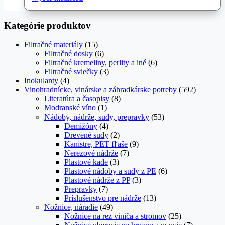
produktu.
produkt
through
má
169,00 €
Kategórie produktov
viacero
variantov.
Možnosti
Filtračné materiály
(15)
si
Filtračné dosky
(6)
môžete
Filtračné kremeliny, perlity a iné
(6)
vybrať
Filtračné sviečky
(3)
na
Inokulanty
(4)
stránke
Vinohradnícke, vinárske a záhradkárske potreby
(592)
produktu.
Literatúra a časopisy
(8)
Modranské víno
(1)
Nádoby, nádrže, sudy, prepravky
(53)
Demižóny
(4)
Drevené sudy
(2)
Kanistre, PET fľaše
(9)
Nerezové nádrže
(7)
Plastové kade
(3)
Plastové nádoby a sudy z PE
(6)
Plastové nádrže z PP
(3)
Prepravky
(7)
Príslušenstvo pre nádrže
(13)
Nožnice, náradie
(49)
Nožnice na rez viniča a stromov
(25)