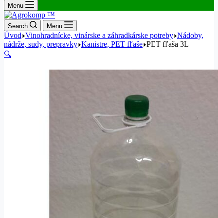
košík
Menu
Search
Menu
Úvod
Vinohradnícke, vinárske a záhradkárske potreby
Nádoby,
nádrže, sudy, prepravky
Kanistre, PET fľaše
PET fľaša 3L
🔍