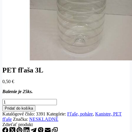
PET fľaša 3L
0,50
€
Balenie je 25ks.
množstvo
PET
Pridať do košíka
fľaša
Katalógové číslo:
3391
Kategórie:
Fľaše, poháre
,
Kanistre, PET
3L
fľaše
Značka:
NESKLADNÉ
Zdieťať produkt