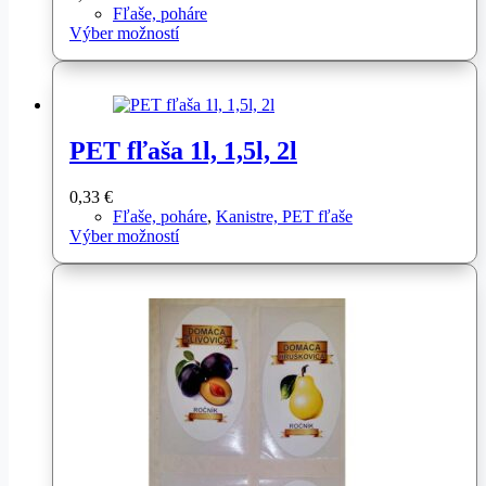
Fľaše, poháre
Tento
Výber možností
produkt
má
viacero
variantov.
Možnosti
PET fľaša 1l, 1,5l, 2l
si
môžete
vybrať
0,33
€
na
Fľaše, poháre
,
Kanistre, PET fľaše
stránke
Tento
Výber možností
produktu.
produkt
má
viacero
variantov.
Možnosti
si
môžete
vybrať
na
stránke
produktu.