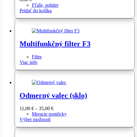
Fľaše, poháre
Pridať do košíka
Multifunkčný filter F3
Filtre
Viac info
Odmerný valec (sklo)
Price
11,00
€
–
35,00
€
range:
Meracie pomôcky
Tento
11,00 €
Výber možností
produkt
through
má
35,00 €
viacero