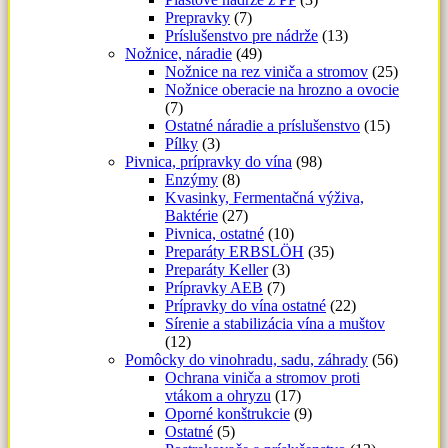
Prepravky
(7)
Príslušenstvo pre nádrže
(13)
Nožnice, náradie
(49)
Nožnice na rez viniča a stromov
(25)
Nožnice oberacie na hrozno a ovocie
(7)
Ostatné náradie a príslušenstvo
(15)
Pílky
(3)
Pivnica, prípravky do vína
(98)
Enzýmy
(8)
Kvasinky, Fermentačná výživa,
Baktérie
(27)
Pivnica, ostatné
(10)
Preparáty ERBSLÖH
(35)
Preparáty Keller
(3)
Prípravky AEB
(7)
Prípravky do vína ostatné
(22)
Sírenie a stabilizácia vína a muštov
(12)
Pomôcky do vinohradu, sadu, záhrady
(56)
Ochrana viniča a stromov proti
vtákom a ohryzu
(17)
Oporné konštrukcie
(9)
Ostatné
(5)