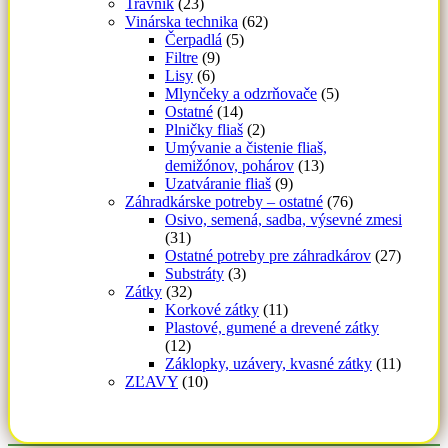
Trávnik
(23)
Vinárska technika
(62)
Čerpadlá
(5)
Filtre
(9)
Lisy
(6)
Mlynčeky a odzrňovače
(5)
Ostatné
(14)
Plničky fliaš
(2)
Umývanie a čistenie fliaš,
demižónov, pohárov
(13)
Uzatváranie fliaš
(9)
Záhradkárske potreby – ostatné
(76)
Osivo, semená, sadba, výsevné zmesi
(31)
Ostatné potreby pre záhradkárov
(27)
Substráty
(3)
Zátky
(32)
Korkové zátky
(11)
Plastové, gumené a drevené zátky
(12)
Záklopky, uzávery, kvasné zátky
(11)
ZĽAVY
(10)