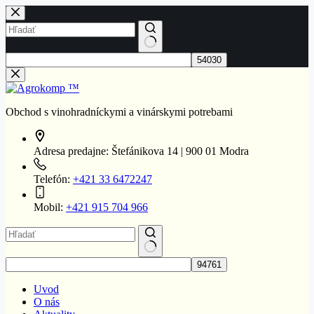
Skip
to
content
No
results
Obchod s vinohradníckymi a vinárskymi potrebami
Adresa predajne:
Štefánikova 14 | 900 01 Modra
Telefón:
+421 33 6472247
Mobil:
+421 915 704 966
No
results
Uvod
O nás