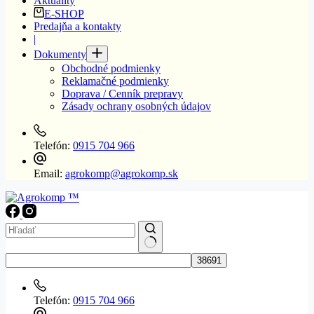
Aktuality
E-SHOP
Predajňa a kontakty
|
Dokumenty
Obchodné podmienky
Reklamačné podmienky
Doprava / Cenník prepravy
Zásady ochrany osobných údajov
Telefón:
0915 704 966
Email:
agrokomp@agrokomp.sk
No
results
Telefón:
0915 704 966