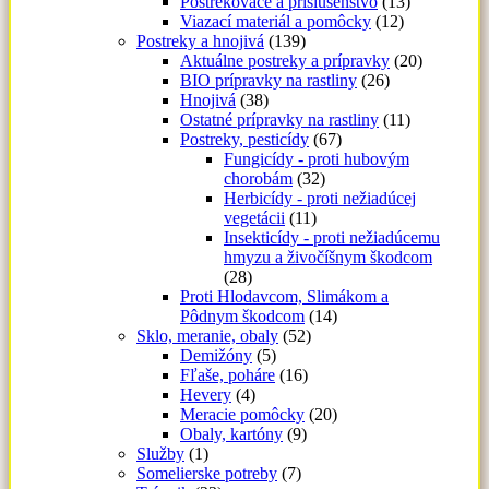
Postrekovače a príslušenstvo
(13)
Viazací materiál a pomôcky
(12)
Postreky a hnojivá
(139)
Aktuálne postreky a prípravky
(20)
BIO prípravky na rastliny
(26)
Hnojivá
(38)
Ostatné prípravky na rastliny
(11)
Postreky, pesticídy
(67)
Fungicídy - proti hubovým
chorobám
(32)
Herbicídy - proti nežiadúcej
vegetácii
(11)
Insekticídy - proti nežiadúcemu
hmyzu a živočíšnym škodcom
(28)
Proti Hlodavcom, Slimákom a
Pôdnym škodcom
(14)
Sklo, meranie, obaly
(52)
Demižóny
(5)
Fľaše, poháre
(16)
Hevery
(4)
Meracie pomôcky
(20)
Obaly, kartóny
(9)
Služby
(1)
Somelierske potreby
(7)