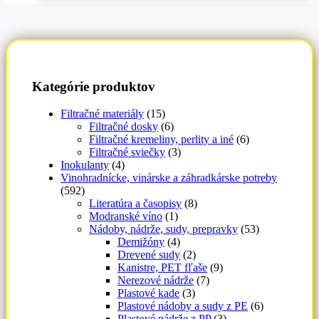
Kategórie produktov
Filtračné materiály
(15)
Filtračné dosky
(6)
Filtračné kremeliny, perlity a iné
(6)
Filtračné sviečky
(3)
Inokulanty
(4)
Vinohradnícke, vinárske a záhradkárske potreby
(592)
Literatúra a časopisy
(8)
Modranské víno
(1)
Nádoby, nádrže, sudy, prepravky
(53)
Demižóny
(4)
Drevené sudy
(2)
Kanistre, PET fľaše
(9)
Nerezové nádrže
(7)
Plastové kade
(3)
Plastové nádoby a sudy z PE
(6)
Plastové nádrže z PP
(3)