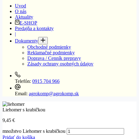
Uvod
O nás
Aktuality
E-SHOP
Predajňa a kontakty
|
Dokumenty
Obchodné podmienky
Reklamačné podmienky
Doprava / Cenník prepravy
Zásady ochrany osobných údajov
Telefón:
0915 704 966
Email:
agrokomp@agrokomp.sk
Liehomer s krabičkou
9,45
€
množstvo Liehomer s krabičkou
Pridať do košíka