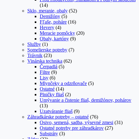
(14)
Sklo, meranie, obaly
(52)
Demižóny
(5)
Fľaše, poháre
(16)
Hevery
(4)
Meracie pomôcky
(20)
Obaly, kartóny
(9)
Služby
(1)
Somelierske potreby
(7)
Trávnik
(23)
Vinárska technika
(62)
Čerpadlá
(5)
Filtre
(9)
Lisy
(6)
Mlynčeky a odzrňovače
(5)
Ostatné
(14)
Plničky fliaš
(2)
Umývanie a čistenie fliaš, demižónov, pohárov
(13)
Uzatváranie fliaš
(9)
Záhradkárske potreby – ostatné
(76)
Osivo, semená, sadba, výsevné zmesi
(31)
Ostatné potreby pre záhradkárov
(27)
Substráty
(3)