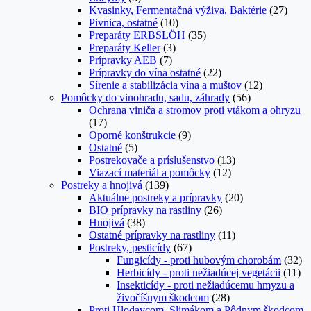
Kvasinky, Fermentačná výživa, Baktérie
(27)
Pivnica, ostatné
(10)
Preparáty ERBSLÖH
(35)
Preparáty Keller
(3)
Prípravky AEB
(7)
Prípravky do vína ostatné
(22)
Sírenie a stabilizácia vína a muštov
(12)
Pomôcky do vinohradu, sadu, záhrady
(56)
Ochrana viniča a stromov proti vtákom a ohryzu
(17)
Oporné konštrukcie
(9)
Ostatné
(5)
Postrekovače a príslušenstvo
(13)
Viazací materiál a pomôcky
(12)
Postreky a hnojivá
(139)
Aktuálne postreky a prípravky
(20)
BIO prípravky na rastliny
(26)
Hnojivá
(38)
Ostatné prípravky na rastliny
(11)
Postreky, pesticídy
(67)
Fungicídy - proti hubovým chorobám
(32)
Herbicídy - proti nežiadúcej vegetácii
(11)
Insekticídy - proti nežiadúcemu hmyzu a
živočíšnym škodcom
(28)
Proti Hlodavcom, Slimákom a Pôdnym škodcom