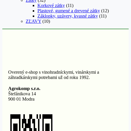
Zátky
(32)
Korkové zátky
(11)
Plastové, gumené a drevené zátky
(12)
Záklopky, uzávery, kvasné zátky
(11)
ZĽAVY
(10)
Overený e-shop s vinohradníckymi, vinárskymi a
záhradkárskymi potrebami už od roku 1992.
Agrokomp s.r.o.
Štefánikova 14
900 01 Modra