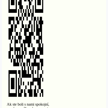
Ak ste boli s nami spokojní,