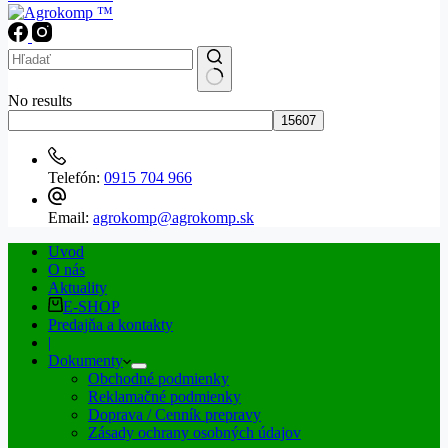
No results
Telefón:
0915 704 966
Email:
agrokomp@agrokomp.sk
Uvod
O nás
Aktuality
E-SHOP
Predajňa a kontakty
|
Dokumenty
Obchodné podmienky
Reklamačné podmienky
Doprava / Cenník prepravy
Zásady ochrany osobných údajov