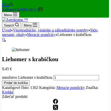
Účet
Nákupný košík
0,00
€
0
Menu
Search
Menu
Úvod
Vinohradnícke, vinárske a záhradkárske potreby
Sklo,
meranie, obaly
Meracie pomôcky
Liehomer s krabičkou
🔍
Liehomer s krabičkou
9,45
€
množstvo Liehomer s krabičkou
Pridať do košíka
Katalógové číslo:
1302
Kategória:
Meracie pomôcky
Značka:
Krehké
Zdieťať produkt