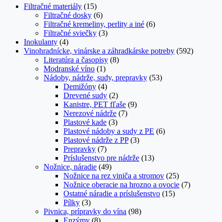
Filtračné materiály
(15)
Filtračné dosky
(6)
Filtračné kremeliny, perlity a iné
(6)
Filtračné sviečky
(3)
Inokulanty
(4)
Vinohradnícke, vinárske a záhradkárske potreby
(592)
Literatúra a časopisy
(8)
Modranské víno
(1)
Nádoby, nádrže, sudy, prepravky
(53)
Demižóny
(4)
Drevené sudy
(2)
Kanistre, PET fľaše
(9)
Nerezové nádrže
(7)
Plastové kade
(3)
Plastové nádoby a sudy z PE
(6)
Plastové nádrže z PP
(3)
Prepravky
(7)
Príslušenstvo pre nádrže
(13)
Nožnice, náradie
(49)
Nožnice na rez viniča a stromov
(25)
Nožnice oberacie na hrozno a ovocie
(7)
Ostatné náradie a príslušenstvo
(15)
Pílky
(3)
Pivnica, prípravky do vína
(98)
Enzýmy
(8)