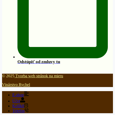
Odstúpiť od zmluvy tu
© 2025
Tvorba web stránok na mieru
Vinárstvo Rychel
E-shop
Účet
Košík
0
Telefón