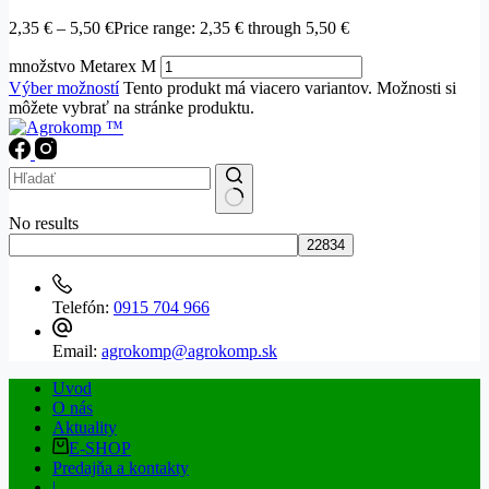
2,35
€
–
5,50
€
Price range: 2,35 € through 5,50 €
množstvo Metarex M
Výber možností
Tento produkt má viacero variantov. Možnosti si
môžete vybrať na stránke produktu.
No results
Telefón:
0915 704 966
Email:
agrokomp@agrokomp.sk
Uvod
O nás
Aktuality
E-SHOP
Predajňa a kontakty
|