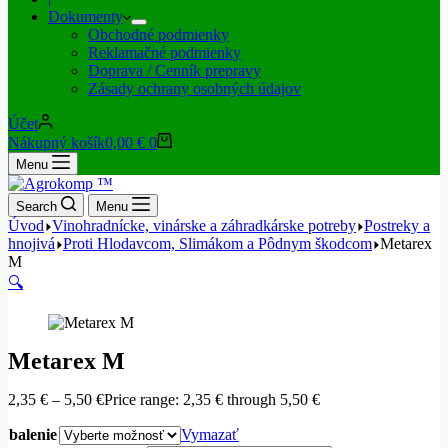
Dokumenty
Obchodné podmienky
Reklamačné podmienky
Doprava / Cenník prepravy
Zásady ochrany osobných údajov
Účet
Nákupný košík
0,00
€
0
Menu
Search
Menu
Úvod
Vinohradnícke, vinárske a záhradkárske potreby
Postreky a
hnojivá
Proti Hlodavcom, Slimákom a Pôdnym škodcom
Metarex
M
🔍
Metarex M
2,35
€
–
5,50
€
Price range: 2,35 € through 5,50 €
balenie
Vymazať