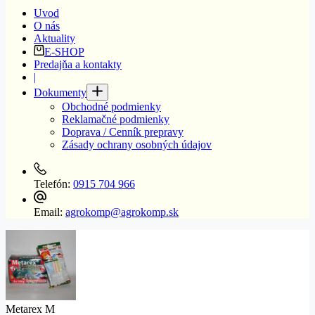
Uvod
O nás
Aktuality
E-SHOP
Predajňa a kontakty
|
Dokumenty
Obchodné podmienky
Reklamačné podmienky
Doprava / Cenník prepravy
Zásady ochrany osobných údajov
Telefón:
0915 704 966
Email:
agrokomp@agrokomp.sk
Metarex M