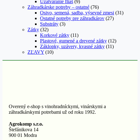
Uzatváranie fliaš
(9)
Záhradkárske potreby – ostatné
(76)
Osivo, semená, sadba, výsevné zmesi
(31)
Ostatné potreby pre záhradkárov
(27)
Substráty
(3)
Zátky
(32)
Korkové zátky
(11)
Plastové, gumené a drevené zátky
(12)
Záklopky, uzávery, kvasné zátky
(11)
ZĽAVY
(10)
Overený e-shop s vinohradníckymi, vinárskymi a
záhradkárskymi potrebami už od roku 1992.
Agrokomp s.r.o.
Štefánikova 14
900 01 Modra