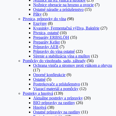
Nožnice na rez viniča a stromov
(25)
Nožnice oberacie na hrozno a ovocie
(7)
Ostatné náradie a príslušenstvo
(15)
Pílky
(3)
Pivnica, prípravky do vína
(98)
Enzýmy
(8)
Kvasinky, Fermentačná výživa, Baktérie
(27)
Pivnica, ostatné
(10)
Preparáty ERBSLÖH
(35)
Preparáty Keller
(3)
Prípravky AEB
(7)
Prípravky do vína ostatné
(22)
Sírenie a stabilizácia vína a muštov
(12)
Pomôcky do vinohradu, sadu, záhrady
(56)
Ochrana viniča a stromov proti vtákom a ohryzu
(17)
Oporné konštrukcie
(9)
Ostatné
(5)
Postrekovače a príslušenstvo
(13)
Viazací materiál a pomôcky
(12)
Postreky a hnojivá
(139)
Aktuálne postreky a prípravky
(20)
BIO prípravky na rastliny
(26)
Hnojivá
(38)
Ostatné prípravky na rastliny
(11)