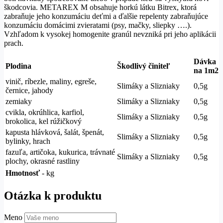
škodcovia. METAREX M obsahuje horkú látku Bitrex, ktorá
zabraňuje jeho konzumáciu deťmi a ďalšie repelenty zabraňujúce
konzumáciu domácimi zvieratami (psy, mačky, sliepky ….).
Vzhľadom k vysokej homogenite granúl nevzniká pri jeho aplikácii
prach.
Dávka
Plodina
Škodlivý činiteľ
na 1m2
vinič, ríbezle, maliny, egreše,
Slimáky a Slizniaky
0,5g
černice, jahody
zemiaky
Slimáky a Slizniaky
0,5g
cvikla, okrúhlica, karfiol,
Slimáky a Slizniaky
0,5g
brokolica, kel rúžičkový
kapusta hlávková, šalát, špenát,
Slimáky a Slizniaky
0,5g
bylinky, hrach
fazuľa, artičoka, kukurica, trávnaté
Slimáky a Slizniaky
0,5g
plochy, okrasné rastliny
Hmotnosť
- kg
Otázka k produktu
Meno