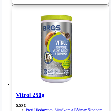
Vitrol 250g
6,60
€
Proti Hlodavcom, Slimákom a Pôdnym škodcom