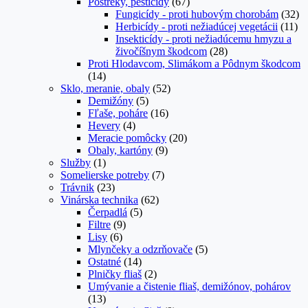
Postreky, pesticídy
(67)
Fungicídy - proti hubovým chorobám
(32)
Herbicídy - proti nežiadúcej vegetácii
(11)
Insekticídy - proti nežiadúcemu hmyzu a
živočíšnym škodcom
(28)
Proti Hlodavcom, Slimákom a Pôdnym škodcom
(14)
Sklo, meranie, obaly
(52)
Demižóny
(5)
Fľaše, poháre
(16)
Hevery
(4)
Meracie pomôcky
(20)
Obaly, kartóny
(9)
Služby
(1)
Somelierske potreby
(7)
Trávnik
(23)
Vinárska technika
(62)
Čerpadlá
(5)
Filtre
(9)
Lisy
(6)
Mlynčeky a odzrňovače
(5)
Ostatné
(14)
Plničky fliaš
(2)
Umývanie a čistenie fliaš, demižónov, pohárov
(13)