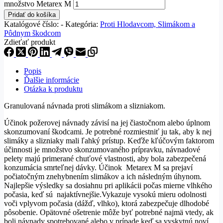
množstvo Metarex M
Pridať do košíka
Katalógové číslo:
-
Kategória:
Proti Hlodavcom, Slimákom a
Pôdnym škodcom
Zdieťať produkt
Popis
Ďalšie informácie
Otázka k produktu
Granulovaná návnada proti slimákom a slizniakom.
Účinok požerovej návnady závisí na jej čiastočnom alebo úplnom
skonzumovaní škodcami. Je potrebné rozmiestniť ju tak, aby k nej
slimáky a slizniaky mali ľahký prístup. Keďže kľúčovým faktorom
účinnosti je množstvo skonzumovaného prípravku, návnadové
pelety majú primerané chuťové vlastnosti, aby bola zabezpečená
konzumácia smrteľnej dávky. Účinok Metarex M sa prejaví
počiatočným znehybnením slimákov a ich následným úhynom.
Najlepšie výsledky sa dosiahnu pri aplikácii počas mierne vlhkého
počasia, keď sú najaktívnejšie.Vykazuje vysokú mieru odolnosti
voči vplyvom počasia (dážď, vlhko), ktorá zabezpečuje dlhodobé
pôsobenie. Opätovné ošetrenie môže byť potrebné najmä vtedy, ak
boli návnady spotrebované alebo v prípade keď sa vyskytnú noví