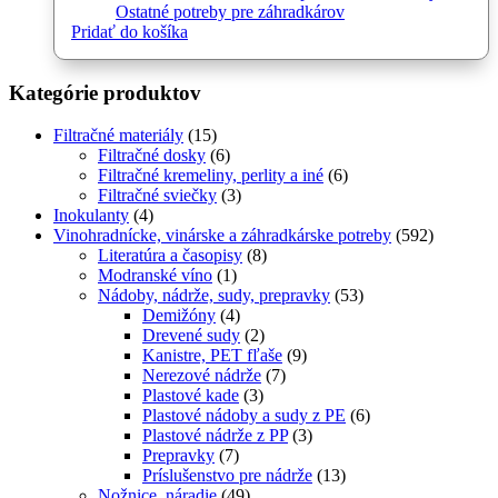
Ostatné potreby pre záhradkárov
Pridať do košíka
Kategórie produktov
Filtračné materiály
(15)
Filtračné dosky
(6)
Filtračné kremeliny, perlity a iné
(6)
Filtračné sviečky
(3)
Inokulanty
(4)
Vinohradnícke, vinárske a záhradkárske potreby
(592)
Literatúra a časopisy
(8)
Modranské víno
(1)
Nádoby, nádrže, sudy, prepravky
(53)
Demižóny
(4)
Drevené sudy
(2)
Kanistre, PET fľaše
(9)
Nerezové nádrže
(7)
Plastové kade
(3)
Plastové nádoby a sudy z PE
(6)
Plastové nádrže z PP
(3)
Prepravky
(7)
Príslušenstvo pre nádrže
(13)
Nožnice, náradie
(49)