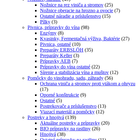
Nožnice na rez viniča a stromov
(25)
Nožnice oberacie na hrozno a ovocie
(7)
Ostatné náradie a príslušenstvo
(15)
Pílky
(3)
Pivnica, prípravky do vína
(98)
Enzýmy
(8)
Kvasinky, Fermentačná výživa, Baktérie
(27)
Pivnica, ostatné
(10)
Preparáty ERBSLÖH
(35)
Preparáty Keller
(3)
Prípravky AEB
(7)
Prípravky do vína ostatné
(22)
Sírenie a stabilizácia vína a muštov
(12)
Pomôcky do vinohradu, sadu, záhrady
(56)
Ochrana viniča a stromov proti vtákom a ohryzu
(17)
Oporné konštrukcie
(9)
Ostatné
(5)
Postrekovače a príslušenstvo
(13)
Viazací materiál a pomôcky
(12)
Postreky a hnojivá
(139)
Aktuálne postreky a prípravky
(20)
BIO prípravky na rastliny
(26)
Hnojivá
(38)
Ostatné prípravky na rastliny
(11)