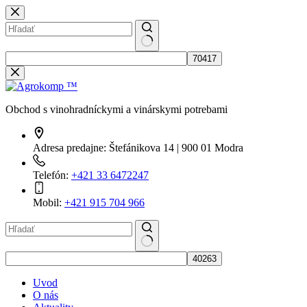
Skip
to
content
No
results
Obchod s vinohradníckymi a vinárskymi potrebami
Adresa predajne:
Štefánikova 14 | 900 01 Modra
Telefón:
+421 33 6472247
Mobil:
+421 915 704 966
No
results
Uvod
O nás