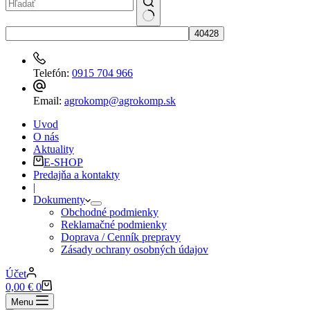
60
cm
No
results
Telefón:
0915 704 966
Email:
agrokomp@agrokomp.sk
Uvod
O nás
Aktuality
E-SHOP
Predajňa a kontakty
|
Dokumenty
Obchodné podmienky
Reklamačné podmienky
Doprava / Cenník prepravy
Zásady ochrany osobných údajov
Účet
Nákupný
0,00
€
0
košík
Menu