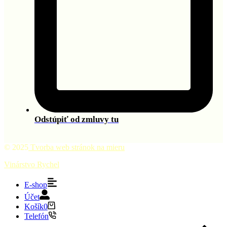
Odstúpiť od zmluvy tu
© 2025
Tvorba web stránok na mieru
Vinárstvo Rychel
E-shop
Účet
Košík
0
Telefón