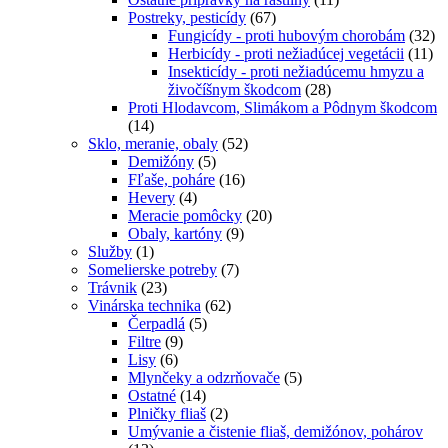
Postreky, pesticídy
(67)
Fungicídy - proti hubovým chorobám
(32)
Herbicídy - proti nežiadúcej vegetácii
(11)
Insekticídy - proti nežiadúcemu hmyzu a
živočíšnym škodcom
(28)
Proti Hlodavcom, Slimákom a Pôdnym škodcom
(14)
Sklo, meranie, obaly
(52)
Demižóny
(5)
Fľaše, poháre
(16)
Hevery
(4)
Meracie pomôcky
(20)
Obaly, kartóny
(9)
Služby
(1)
Somelierske potreby
(7)
Trávnik
(23)
Vinárska technika
(62)
Čerpadlá
(5)
Filtre
(9)
Lisy
(6)
Mlynčeky a odzrňovače
(5)
Ostatné
(14)
Plničky fliaš
(2)
Umývanie a čistenie fliaš, demižónov, pohárov