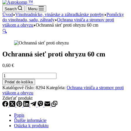
Search
Menu
Úvod
Vinohradnícke, vinárske a záhradkárske potreby
Pomôcky
do vinohradu, sadu, záhrady
Ochrana viniča a stromov proti
vtákom a ohryzu
Ochranná sieť proti ohryzu 60 cm
🔍
Ochranná sieť proti ohryzu 60 cm
0,60
€
množstvo
Ochranná
Pridať do košíka
sieť
Katalógové číslo:
8294
Kategória:
Ochrana viniča a stromov proti
proti
vtákom a ohryzu
ohryzu
Zdieťať produkt
60
cm
Popis
Ďalšie informácie
Otázka k produktu