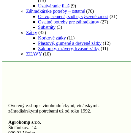
(13)
Uzatváranie fliaš
(9)
Záhradkárske potreby – ostatné
(76)
Osivo, semená, sadba, výsevné zmesi
(31)
Ostatné potreby pre záhradkárov
(27)
Substráty
(3)
Zátky
(32)
Korkové zátky
(11)
Plastové, gumené a drevené zátky
(12)
Záklopky, uzávery, kvasné zátky
(11)
ZĽAVY
(10)
Overený e-shop s vinohradníckymi, vinárskymi a
záhradkárskymi potrebami už od roku 1992.
Agrokomp s.r.o.
Štefánikova 14
900 01 Modra