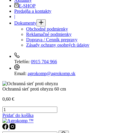
Aktuality
E-SHOP
Predajňa a kontakty
|
Dokumenty
Obchodné podmienky
Reklamačné podmienky
Doprava / Cenník prepravy
Zásady ochrany osobných údajov
Telefón:
0915 704 966
Email:
agrokomp@agrokomp.sk
Ochranná sieť proti ohryzu 60 cm
0,60
€
množstvo
Ochranná
Pridať do košíka
sieť
proti
ohryzu