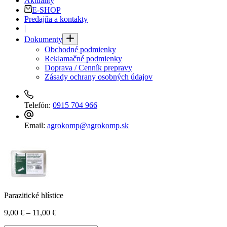
Aktuality
E-SHOP
Predajňa a kontakty
|
Dokumenty
Obchodné podmienky
Reklamačné podmienky
Doprava / Cenník prepravy
Zásady ochrany osobných údajov
Telefón:
0915 704 966
Email:
agrokomp@agrokomp.sk
Parazitické hlístice
Price
9,00
€
–
11,00
€
range: