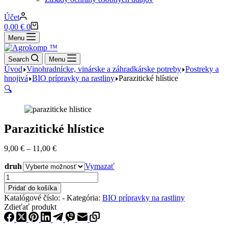
Účet
Nákupný
0,00
€
0
košík
Menu
Search
Menu
Úvod
Vinohradnícke, vinárske a záhradkárske potreby
Postreky a
hnojivá
BIO prípravky na rastliny
Parazitické hlístice
🔍
Parazitické hlístice
Price
9,00
€
–
11,00
€
range:
druh
9,00 €
Vymazať
through
množstvo
11,00 €
Parazitické
Pridať do košíka
hlístice
Katalógové číslo:
-
Kategória:
BIO prípravky na rastliny
Zdieťať produkt