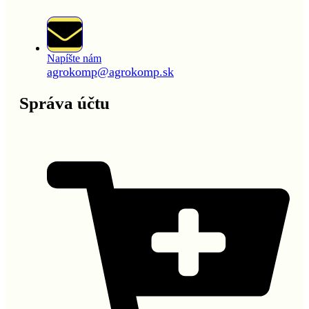
Napíšte nám
agrokomp@agrokomp.sk
Správa účtu