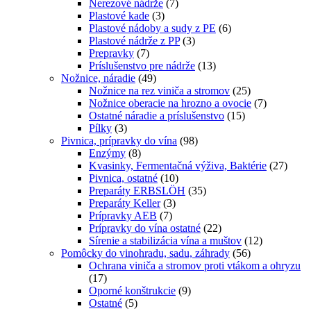
Nerezové nádrže
(7)
Plastové kade
(3)
Plastové nádoby a sudy z PE
(6)
Plastové nádrže z PP
(3)
Prepravky
(7)
Príslušenstvo pre nádrže
(13)
Nožnice, náradie
(49)
Nožnice na rez viniča a stromov
(25)
Nožnice oberacie na hrozno a ovocie
(7)
Ostatné náradie a príslušenstvo
(15)
Pílky
(3)
Pivnica, prípravky do vína
(98)
Enzýmy
(8)
Kvasinky, Fermentačná výživa, Baktérie
(27)
Pivnica, ostatné
(10)
Preparáty ERBSLÖH
(35)
Preparáty Keller
(3)
Prípravky AEB
(7)
Prípravky do vína ostatné
(22)
Sírenie a stabilizácia vína a muštov
(12)
Pomôcky do vinohradu, sadu, záhrady
(56)
Ochrana viniča a stromov proti vtákom a ohryzu
(17)
Oporné konštrukcie
(9)
Ostatné
(5)