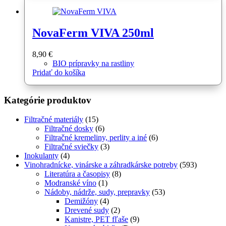
NovaFerm VIVA 250ml
8,90
€
BIO prípravky na rastliny
Pridať do košíka
Kategórie produktov
Filtračné materiály
(15)
Filtračné dosky
(6)
Filtračné kremeliny, perlity a iné
(6)
Filtračné sviečky
(3)
Inokulanty
(4)
Vinohradnícke, vinárske a záhradkárske potreby
(593)
Literatúra a časopisy
(8)
Modranské víno
(1)
Nádoby, nádrže, sudy, prepravky
(53)
Demižóny
(4)
Drevené sudy
(2)
Kanistre, PET fľaše
(9)