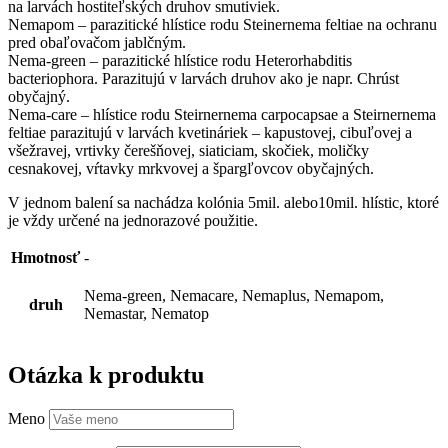
na larvách hostiteľských druhov smutiviek.
Nemapom – parazitické hlístice rodu Steinernema feltiae na ochranu
pred obaľovačom jablčným.
Nema-green – parazitické hlístice rodu Heterorhabditis
bacteriophora. Parazitujú v larvách druhov ako je napr. Chrúst
obyčajný.
Nema-care – hlístice rodu Steirnernema carpocapsae a Steirnernema
feltiae parazitujú v larvách kvetináriek – kapustovej, cibuľovej a
všežravej, vrtivky čerešňovej, siaticiam, skočiek, moličky
cesnakovej, vŕtavky mrkvovej a špargľovcov obyčajných.
V jednom balení sa nachádza kolónia 5mil. alebo10mil. hlístic, ktoré
je vždy určené na jednorazové použitie.
Hmotnosť
-
Nema-green, Nemacare, Nemaplus, Nemapom,
druh
Nemastar, Nematop
Otázka k produktu
Meno