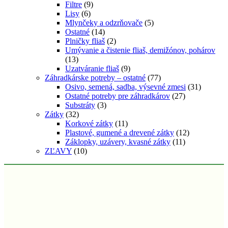
Filtre
(9)
Lisy
(6)
Mlynčeky a odzrňovače
(5)
Ostatné
(14)
Plničky fliaš
(2)
Umývanie a čistenie fliaš, demižónov, pohárov
(13)
Uzatváranie fliaš
(9)
Záhradkárske potreby – ostatné
(77)
Osivo, semená, sadba, výsevné zmesi
(31)
Ostatné potreby pre záhradkárov
(27)
Substráty
(3)
Zátky
(32)
Korkové zátky
(11)
Plastové, gumené a drevené zátky
(12)
Záklopky, uzávery, kvasné zátky
(11)
ZĽAVY
(10)