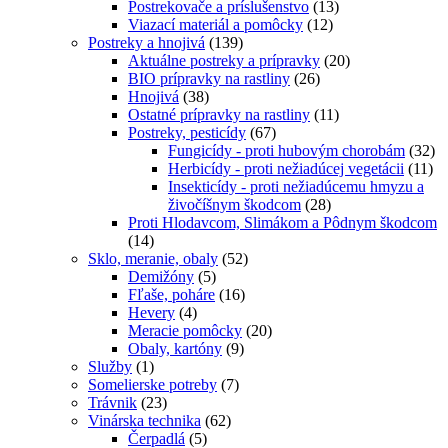
Postrekovače a príslušenstvo
(13)
Viazací materiál a pomôcky
(12)
Postreky a hnojivá
(139)
Aktuálne postreky a prípravky
(20)
BIO prípravky na rastliny
(26)
Hnojivá
(38)
Ostatné prípravky na rastliny
(11)
Postreky, pesticídy
(67)
Fungicídy - proti hubovým chorobám
(32)
Herbicídy - proti nežiadúcej vegetácii
(11)
Insekticídy - proti nežiadúcemu hmyzu a
živočíšnym škodcom
(28)
Proti Hlodavcom, Slimákom a Pôdnym škodcom
(14)
Sklo, meranie, obaly
(52)
Demižóny
(5)
Fľaše, poháre
(16)
Hevery
(4)
Meracie pomôcky
(20)
Obaly, kartóny
(9)
Služby
(1)
Somelierske potreby
(7)
Trávnik
(23)
Vinárska technika
(62)
Čerpadlá
(5)