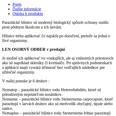
Popis
Ďalšie informácie
Otázka k produktu
Parazitické hlístice sú moderný biologický spôsob ochrany rastlín
proti pôdnym škodcom a ich larvám.
Hlístice treba aplikovať čo najskôr po doručení, pretože sa jedná o
živé organizmy.
LEN OSOBNÝ ODBER v predajni
Je možné ich aplikovať vo vonkajších, ale aj vnútorných priestoroch
ako sú napríklad skleníky či kvetináče. Pri správnych podmienkach
a aplikácii majú vysokú účinnosť bez vedľajších následkov pre
užitočné organizmy.
V našej ponuke je 6 druhov :
Nematop – parazitické hlístice rodu Heterorhabditis, ktoré sú
prirodzeným nepriateľom nosánikov.
Nemastar – parazitické hlístice rodu Steinernema carpocapsae, ktoré
parazitujú v larvách druhov ako sú medvedík obyčajný, tipule alebo
siatice.
Nemaplus – parazitické hlístice rodu Steinernema feltiae parazitujú