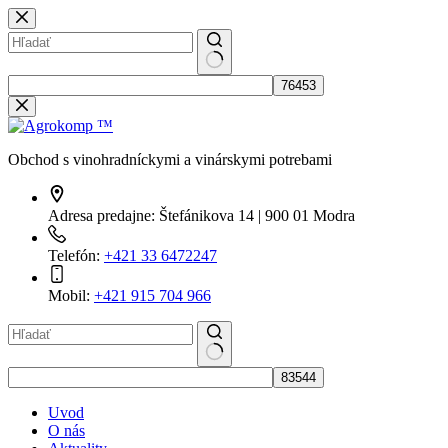
Skip
to
content
No
results
Obchod s vinohradníckymi a vinárskymi potrebami
Adresa predajne:
Štefánikova 14 | 900 01 Modra
Telefón:
+421 33 6472247
Mobil:
+421 915 704 966
No
results
Uvod
O nás