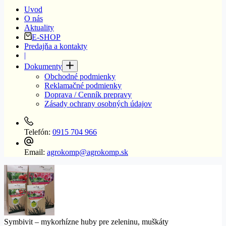
Uvod
O nás
Aktuality
E-SHOP
Predajňa a kontakty
|
Dokumenty
Obchodné podmienky
Reklamačné podmienky
Doprava / Cenník prepravy
Zásady ochrany osobných údajov
Telefón:
0915 704 966
Email:
agrokomp@agrokomp.sk
Symbivit – mykorhízne huby pre zeleninu, muškáty