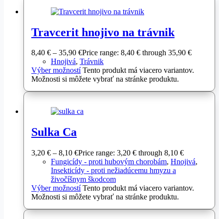
Travcerit hnojivo na trávnik
8,40
€
–
35,90
€
Price range: 8,40 € through 35,90 €
Hnojivá
,
Trávnik
Výber možností
Tento produkt má viacero variantov.
Možnosti si môžete vybrať na stránke produktu.
Sulka Ca
3,20
€
–
8,10
€
Price range: 3,20 € through 8,10 €
Fungicídy - proti hubovým chorobám
,
Hnojivá
,
Insekticídy - proti nežiadúcemu hmyzu a
živočíšnym škodcom
Výber možností
Tento produkt má viacero variantov.
Možnosti si môžete vybrať na stránke produktu.