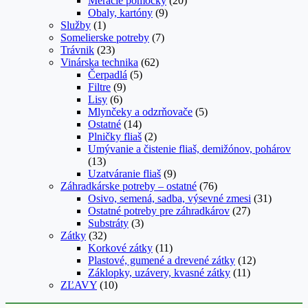
Meracie pomôcky
(20)
Obaly, kartóny
(9)
Služby
(1)
Somelierske potreby
(7)
Trávnik
(23)
Vinárska technika
(62)
Čerpadlá
(5)
Filtre
(9)
Lisy
(6)
Mlynčeky a odzrňovače
(5)
Ostatné
(14)
Plničky fliaš
(2)
Umývanie a čistenie fliaš, demižónov, pohárov
(13)
Uzatváranie fliaš
(9)
Záhradkárske potreby – ostatné
(76)
Osivo, semená, sadba, výsevné zmesi
(31)
Ostatné potreby pre záhradkárov
(27)
Substráty
(3)
Zátky
(32)
Korkové zátky
(11)
Plastové, gumené a drevené zátky
(12)
Záklopky, uzávery, kvasné zátky
(11)
ZĽAVY
(10)