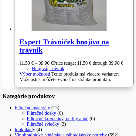
Expert Trávniček hnojivo na
trávnik
11,50
€
–
39,90
€
Price range: 11,50 € through 39,90 €
Hnojivá
,
Trávnik
Výber možností
Tento produkt má viacero variantov.
Možnosti si môžete vybrať na stránke produktu.
Kategórie produktov
Filtračné materiály
(15)
Filtračné dosky
(6)
Filtračné kremeliny, perlity a iné
(6)
Filtračné sviečky
(3)
Inokulanty
(4)
Vinohradnícke, vinárske a záhradkárske potreby
(592)