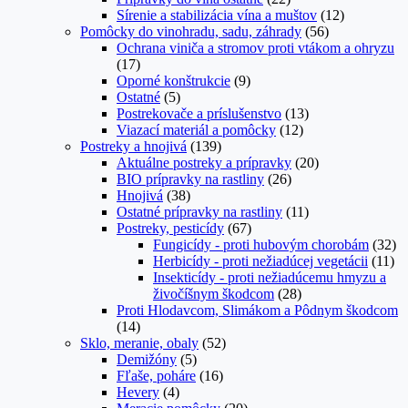
Sírenie a stabilizácia vína a muštov
(12)
Pomôcky do vinohradu, sadu, záhrady
(56)
Ochrana viniča a stromov proti vtákom a ohryzu
(17)
Oporné konštrukcie
(9)
Ostatné
(5)
Postrekovače a príslušenstvo
(13)
Viazací materiál a pomôcky
(12)
Postreky a hnojivá
(139)
Aktuálne postreky a prípravky
(20)
BIO prípravky na rastliny
(26)
Hnojivá
(38)
Ostatné prípravky na rastliny
(11)
Postreky, pesticídy
(67)
Fungicídy - proti hubovým chorobám
(32)
Herbicídy - proti nežiadúcej vegetácii
(11)
Insekticídy - proti nežiadúcemu hmyzu a
živočíšnym škodcom
(28)
Proti Hlodavcom, Slimákom a Pôdnym škodcom
(14)
Sklo, meranie, obaly
(52)
Demižóny
(5)
Fľaše, poháre
(16)
Hevery
(4)