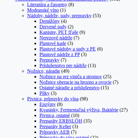
Literatúra a časopisy
(8)
Modranské víno
(1)
Nádoby, nádrže, sudy, prepravky
(53)
Demižóny
(4)
Drevené sudy
(2)
Kanistre, PET fľaše
(9)
Nerezové nádrže
(7)
Plastové kade
(3)
Plastové nádoby a sudy z PE
(6)
Plastové nádrže z PP
(3)
Prepravky
(7)
Príslušenstvo pre nádrže
(13)
Nožnice, náradie
(49)
Nožnice na rez viniča a stromov
(25)
Nožnice oberacie na hrozno a ovocie
(7)
Ostatné náradie a príslušenstvo
(15)
Pílky
(3)
Pivnica, prípravky do vína
(98)
Enzýmy
(8)
Kvasinky, Fermentačná výživa, Baktérie
(27)
Pivnica, ostatné
(10)
Preparáty ERBSLÖH
(35)
Preparáty Keller
(3)
Prípravky AEB
(7)
Prípravky do vína ostatné
(22)