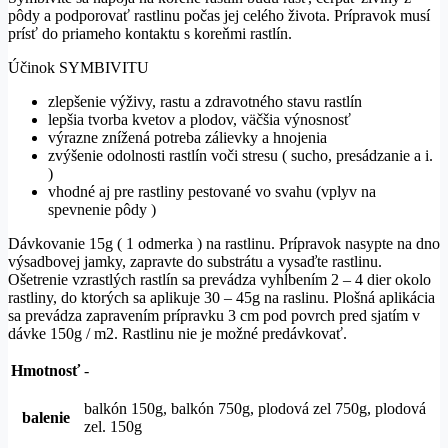
pôdy a podporovať rastlinu počas jej celého života. Prípravok musí
prísť do priameho kontaktu s koreňmi rastlín.
Účinok SYMBIVITU
zlepšenie výživy, rastu a zdravotného stavu rastlín
lepšia tvorba kvetov a plodov, väčšia výnosnosť
výrazne znížená potreba zálievky a hnojenia
zvýšenie odolnosti rastlín voči stresu ( sucho, presádzanie a i.
)
vhodné aj pre rastliny pestované vo svahu (vplyv na
spevnenie pôdy )
Dávkovanie 15g ( 1 odmerka ) na rastlinu. Prípravok nasypte na dno
výsadbovej jamky, zapravte do substrátu a vysaďte rastlinu.
Ošetrenie vzrastlých rastlín sa prevádza vyhĺbením 2 – 4 dier okolo
rastliny, do ktorých sa aplikuje 30 – 45g na raslinu. Plošná aplikácia
sa prevádza zapravením prípravku 3 cm pod povrch pred sjatím v
dávke 150g / m2. Rastlinu nie je možné predávkovať.
Hmotnosť
-
balkón 150g, balkón 750g, plodová zel 750g, plodová
balenie
zel. 150g