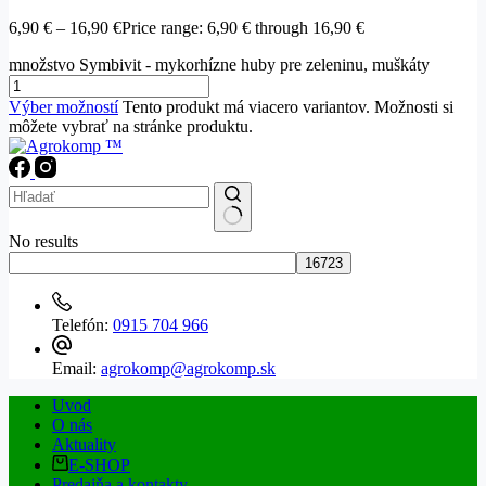
6,90
€
–
16,90
€
Price range: 6,90 € through 16,90 €
množstvo Symbivit - mykorhízne huby pre zeleninu, muškáty
Výber možností
Tento produkt má viacero variantov. Možnosti si
môžete vybrať na stránke produktu.
No results
Telefón:
0915 704 966
Email:
agrokomp@agrokomp.sk
Uvod
O nás
Aktuality
E-SHOP
Predajňa a kontakty