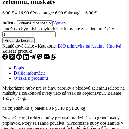
zeleninu, muškáty
6,90
€
–
16,90
€
Price range: 6,90 € through 16,90 €
balenie
Vymazať
množstvo Symbivit - mykorhízne huby pre zeleninu, muškáty
Pridať do košíka
Katalógové číslo:
-
Kategórie:
BIO prípravky na rastliny
,
Hnojivá
Zdieťať produkt
Popis
Ďalšie informácie
Otázka k produktu
Mykorhízne huby pre rajčiny, papriky a plodovú zeleninu (alebo na
muškáty a balkónové kvety tieto sú však na objednávku). Balenie
150g a 750g.
na objednávku aj balenia 3 kg , 10 kg a 20 kg.
Prospešné mykorhizne huby pre rastliny. Jedná sa o granulovaný
prípravok, ktorý sa ľahko používa .Mykorhízne huby obsiahnuté v
Symbivite sa napoja na korene rastlín budú rásť, čerpať živiny z