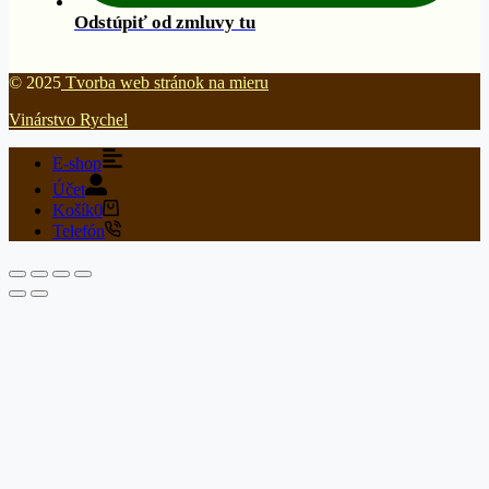
Odstúpiť od zmluvy tu
© 2025
Tvorba web stránok na mieru
Vinárstvo Rychel
E-shop
Účet
Košík
0
Telefón