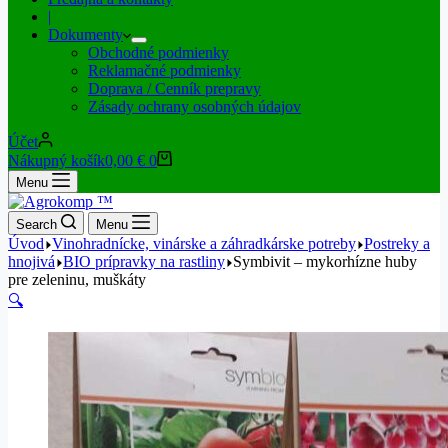
|
Dokumenty
Obchodné podmienky
Reklamačné podmienky
Doprava / Cenník prepravy
Zásady ochrany osobných údajov
Účet
Nákupný košík
0,00
€
0
Menu
Search
Menu
Úvod
Vinohradnícke, vinárske a záhradkárske potreby
Postreky a
hnojivá
BIO prípravky na rastliny
Symbivit – mykorhízne huby
pre zeleninu, muškáty
🔍