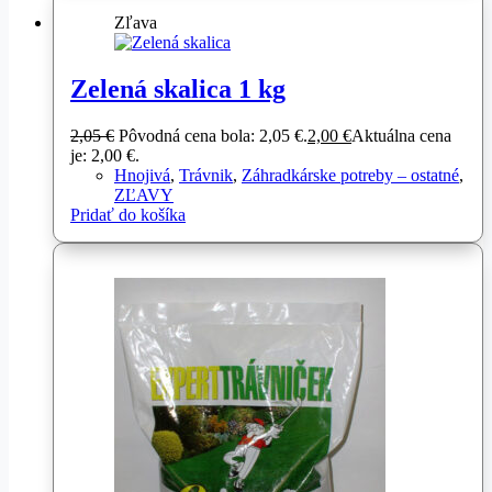
Zľava
Zelená skalica 1 kg
2,05
€
Pôvodná cena bola: 2,05 €.
2,00
€
Aktuálna cena
je: 2,00 €.
Hnojivá
,
Trávnik
,
Záhradkárske potreby – ostatné
,
ZĽAVY
Pridať do košíka