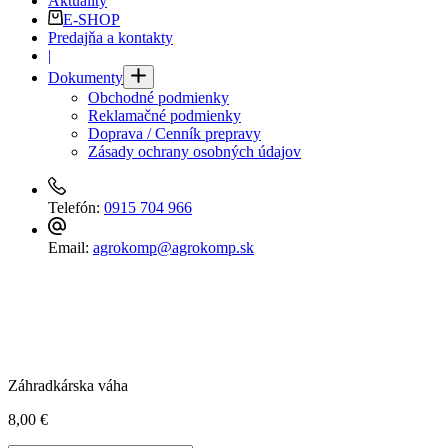
Aktuality
E-SHOP
Predajňa a kontakty
|
Dokumenty
Obchodné podmienky
Reklamačné podmienky
Doprava / Cenník prepravy
Zásady ochrany osobných údajov
Telefón:
0915 704 966
Email:
agrokomp@agrokomp.sk
Záhradkárska váha
8,00
€