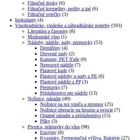
Filtračné dosky
(6)
Filtračné kremeliny, perlity a iné
(6)
Filtračné sviečky
(3)
Inokulanty
(4)
Vinohradnícke, vinárske a záhradkárske potreby
(593)
Literatúra a časopisy
(8)
Modranské víno
(1)
Nádoby, nádrže, sudy, prepravky
(53)
Demižóny
(4)
Drevené sudy
(2)
Kanistre, PET fľaše
(9)
Nerezové nádrže
(7)
Plastové kade
(3)
Plastové nádoby a sudy z PE
(6)
Plastové nádrže z PP
(3)
Prepravky
(7)
Príslušenstvo pre nádrže
(13)
Nožnice, náradie
(49)
Nožnice na rez viniča a stromov
(25)
Nožnice oberacie na hrozno a ovocie
(7)
Ostatné náradie a príslušenstvo
(15)
Pílky
(3)
Pivnica, prípravky do vína
(98)
Enzýmy
(8)
Kvasinky, Fermentačná výživa, Baktérie
(27)