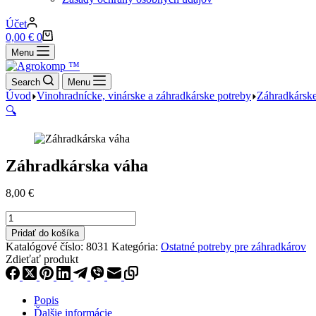
Účet
Nákupný
0,00
€
0
košík
Menu
Search
Menu
Úvod
Vinohradnícke, vinárske a záhradkárske potreby
Záhradkárske
🔍
Záhradkárska váha
8,00
€
množstvo
Záhradkárska
Pridať do košíka
váha
Katalógové číslo:
8031
Kategória:
Ostatné potreby pre záhradkárov
Zdieťať produkt
Popis
Ďalšie informácie