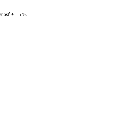
snosť + – 5 %.