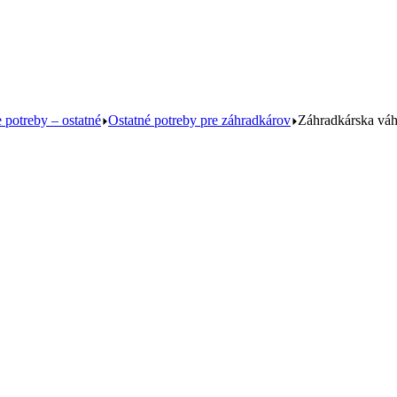
 potreby – ostatné
Ostatné potreby pre záhradkárov
Záhradkárska vá