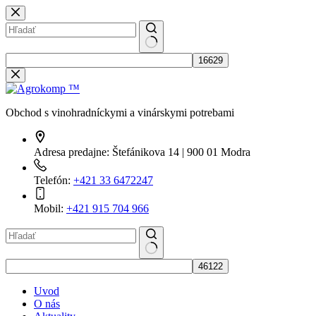
Skip
to
content
No
results
Obchod s vinohradníckymi a vinárskymi potrebami
Adresa predajne:
Štefánikova 14 | 900 01 Modra
Telefón:
+421 33 6472247
Mobil:
+421 915 704 966
No
results
Uvod
O nás