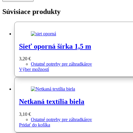
Súvisiace produkty
Sieť oporná šírka 1,5 m
3,20
€
Ostatné potreby pre záhradkárov
Tento
Výber možností
produkt
má
viacero
variantov.
Možnosti
Netkaná textília biela
si
môžete
vybrať
3,10
€
na
Ostatné potreby pre záhradkárov
stránke
Pridať do košíka
produktu.