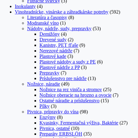
Filtračné sviečky
(3)
Inokulanty
(4)
Vinohradnícke, vinárske a záhradkárske potreby
(592)
Literatúra a časopisy
(8)
Modranské víno
(1)
Nádoby, nádrže, sudy, prepravky
(53)
Demižóny
(4)
Drevené sudy
(2)
Kanistre, PET fľaše
(9)
Nerezové nádrže
(7)
Plastové kade
(3)
Plastové nádoby a sudy z PE
(6)
Plastové nádrže z PP
(3)
Prepravky
(7)
Príslušenstvo pre nádrže
(13)
Nožnice, náradie
(49)
Nožnice na rez viniča a stromov
(25)
Nožnice oberacie na hrozno a ovocie
(7)
Ostatné náradie a príslušenstvo
(15)
Pílky
(3)
Pivnica, prípravky do vína
(98)
Enzýmy
(8)
Kvasinky, Fermentačná výživa, Baktérie
(27)
Pivnica, ostatné
(10)
Preparáty ERBSLÖH
(35)