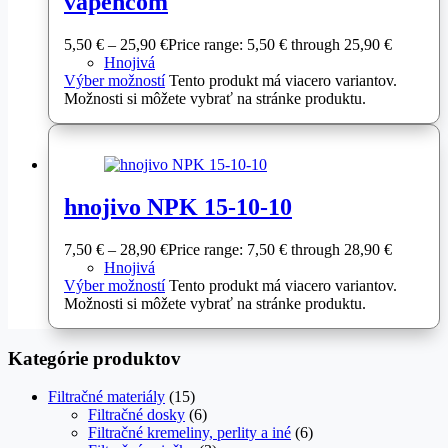
vápencom
5,50
€
–
25,90
€
Price range: 5,50 € through 25,90 €
Hnojivá
Výber možností
Tento produkt má viacero variantov.
Možnosti si môžete vybrať na stránke produktu.
hnojivo NPK 15-10-10
7,50
€
–
28,90
€
Price range: 7,50 € through 28,90 €
Hnojivá
Výber možností
Tento produkt má viacero variantov.
Možnosti si môžete vybrať na stránke produktu.
Kategórie produktov
Filtračné materiály
(15)
Filtračné dosky
(6)
Filtračné kremeliny, perlity a iné
(6)