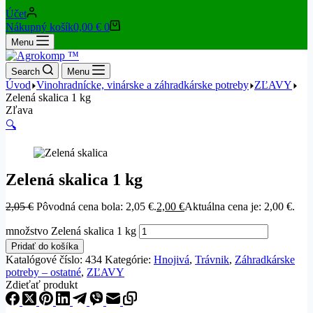
Účet
Nákupný košík
0,00
€
0
Menu
Search
Menu
Úvod
Vinohradnícke, vinárske a záhradkárske potreby
ZĽAVY
Zelená skalica 1 kg
Zľava
🔍
Zelená skalica 1 kg
2,05
€
Pôvodná cena bola: 2,05 €.
2,00
€
Aktuálna cena je: 2,00 €.
množstvo Zelená skalica 1 kg
Pridať do košíka
Katalógové číslo:
434
Kategórie:
Hnojivá
,
Trávnik
,
Záhradkárske
potreby – ostatné
,
ZĽAVY
Zdieťať produkt