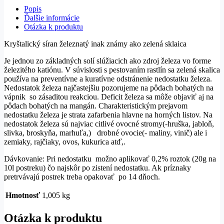
Popis
Ďalšie informácie
Otázka k produktu
Kryštalický síran železnatý inak známy ako zelená sklaica
Je jednou zo základných solí slúžiacich ako zdroj železa vo forme
železitého katiónu. V súvislosti s pestovaním rastlín sa zelená skalica
používa na preventívne a kuratívne odstránenie nedostatku železa.
Nedostatok železa najčastejšiu pozorujeme na pôdach bohatých na
vápnik so zásaditou reakciou. Deficit železa sa môže objaviť aj na
pôdach bohatých na mangán. Charakteristickým prejavom
nedostatku železa je strata zafarbenia hlavne na horných listov. Na
nedostatok železa sú najviac citlivé ovocné stromy(-hruška, jabloň,
slivka, broskyňa, marhuľa,) drobné ovocie(- maliny, vinič) ale i
zemiaky, rajčiaky, ovos, kukurica atď,.
Dávkovanie: Pri nedostatku možno aplikovať 0,2% roztok (20g na
10l postreku) čo najskôr po zistení nedostatku. Ak príznaky
pretrvávajú postrek treba opakovať po 14 dňoch.
Hmotnosť
1,005 kg
Otázka k produktu