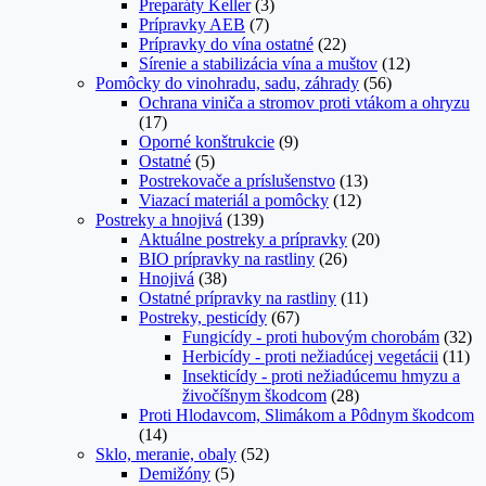
Preparáty Keller
(3)
Prípravky AEB
(7)
Prípravky do vína ostatné
(22)
Sírenie a stabilizácia vína a muštov
(12)
Pomôcky do vinohradu, sadu, záhrady
(56)
Ochrana viniča a stromov proti vtákom a ohryzu
(17)
Oporné konštrukcie
(9)
Ostatné
(5)
Postrekovače a príslušenstvo
(13)
Viazací materiál a pomôcky
(12)
Postreky a hnojivá
(139)
Aktuálne postreky a prípravky
(20)
BIO prípravky na rastliny
(26)
Hnojivá
(38)
Ostatné prípravky na rastliny
(11)
Postreky, pesticídy
(67)
Fungicídy - proti hubovým chorobám
(32)
Herbicídy - proti nežiadúcej vegetácii
(11)
Insekticídy - proti nežiadúcemu hmyzu a
živočíšnym škodcom
(28)
Proti Hlodavcom, Slimákom a Pôdnym škodcom
(14)
Sklo, meranie, obaly
(52)
Demižóny
(5)