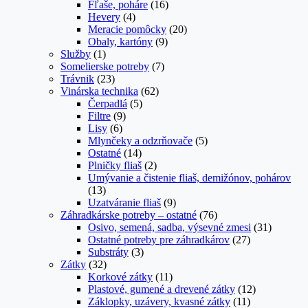
Fľaše, poháre
(16)
Hevery
(4)
Meracie pomôcky
(20)
Obaly, kartóny
(9)
Služby
(1)
Somelierske potreby
(7)
Trávnik
(23)
Vinárska technika
(62)
Čerpadlá
(5)
Filtre
(9)
Lisy
(6)
Mlynčeky a odzrňovače
(5)
Ostatné
(14)
Plničky fliaš
(2)
Umývanie a čistenie fliaš, demižónov, pohárov
(13)
Uzatváranie fliaš
(9)
Záhradkárske potreby – ostatné
(76)
Osivo, semená, sadba, výsevné zmesi
(31)
Ostatné potreby pre záhradkárov
(27)
Substráty
(3)
Zátky
(32)
Korkové zátky
(11)
Plastové, gumené a drevené zátky
(12)
Záklopky, uzávery, kvasné zátky
(11)