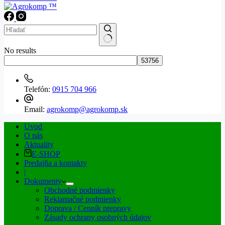
No results
Telefón:
0915 704 966
Email:
agrokomp@agrokomp.sk
Uvod
O nás
Aktuality
E-SHOP
Predajňa a kontakty
|
Dokumenty
Obchodné podmienky
Reklamačné podmienky
Doprava / Cenník prepravy
Zásady ochrany osobných údajov