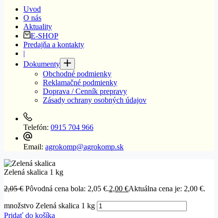
Uvod
O nás
Aktuality
E-SHOP
Predajňa a kontakty
|
Dokumenty
Obchodné podmienky
Reklamačné podmienky
Doprava / Cenník prepravy
Zásady ochrany osobných údajov
Telefón:
0915 704 966
Email:
agrokomp@agrokomp.sk
Zelená skalica 1 kg
2,05
€
Pôvodná cena bola: 2,05 €.
2,00
€
Aktuálna cena je: 2,00 €.
množstvo Zelená skalica 1 kg
Pridať do košíka