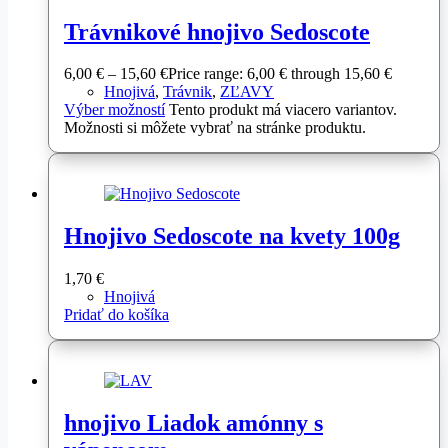
Trávnikové hnojivo Sedoscote
6,00
€
–
15,60
€
Price range: 6,00 € through 15,60 €
Hnojivá
,
Trávnik
,
ZĽAVY
Výber možností
Tento produkt má viacero variantov.
Možnosti si môžete vybrať na stránke produktu.
Hnojivo Sedoscote na kvety 100g
1,70
€
Hnojivá
Pridať do košíka
hnojivo Liadok amónny s