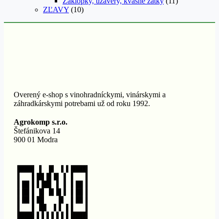
Záklopky, uzávery, kvasné zátky
(11)
ZĽAVY
(10)
Overený e-shop s vinohradníckymi, vinárskymi a
záhradkárskymi potrebami už od roku 1992.
Agrokomp s.r.o.
Štefánikova 14
900 01 Modra