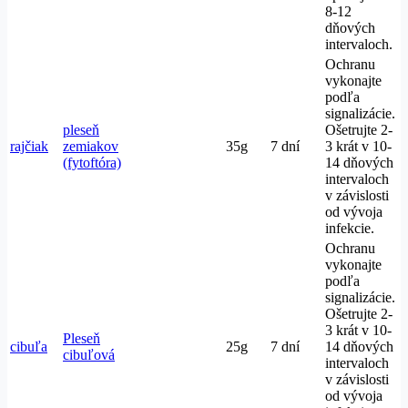
8-12
dňových
intervaloch.
Ochranu
vykonajte
podľa
signalizácie.
pleseň
Ošetrujte 2-
rajčiak
zemiakov
35g
7 dní
3 krát v 10-
(fytoftóra)
14 dňových
intervaloch
v závislosti
od vývoja
infekcie.
Ochranu
vykonajte
podľa
signalizácie.
Ošetrujte 2-
3 krát v 10-
Pleseň
cibuľa
25g
7 dní
14 dňových
cibuľová
intervaloch
v závislosti
od vývoja