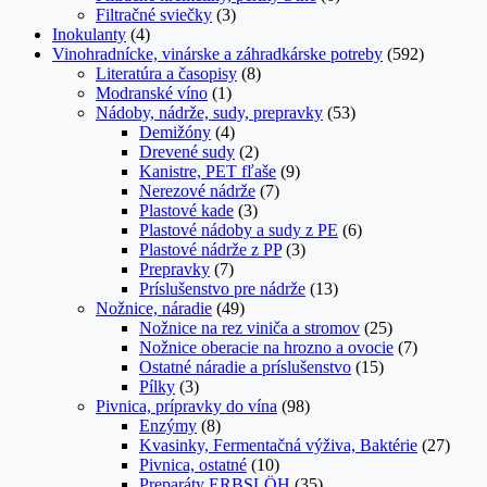
Filtračné sviečky
(3)
Inokulanty
(4)
Vinohradnícke, vinárske a záhradkárske potreby
(592)
Literatúra a časopisy
(8)
Modranské víno
(1)
Nádoby, nádrže, sudy, prepravky
(53)
Demižóny
(4)
Drevené sudy
(2)
Kanistre, PET fľaše
(9)
Nerezové nádrže
(7)
Plastové kade
(3)
Plastové nádoby a sudy z PE
(6)
Plastové nádrže z PP
(3)
Prepravky
(7)
Príslušenstvo pre nádrže
(13)
Nožnice, náradie
(49)
Nožnice na rez viniča a stromov
(25)
Nožnice oberacie na hrozno a ovocie
(7)
Ostatné náradie a príslušenstvo
(15)
Pílky
(3)
Pivnica, prípravky do vína
(98)
Enzýmy
(8)
Kvasinky, Fermentačná výživa, Baktérie
(27)
Pivnica, ostatné
(10)
Preparáty ERBSLÖH
(35)