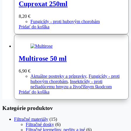
Cuproxat 250ml
8,20
€
Fungicídy - proti hubovým chorobám
Pridať do košíka
Multirose 50 ml
6,90
€
Aktuálne postreky a prípravky
,
Fungicídy - proti
hubovým chorobám
,
Insekticídy - proti
nežiadúcemu hmyzu a živočíšnym škodcom
Pridať do košíka
Kategórie produktov
Filtračné materiály
(15)
Filtračné dosky
(6)
Filtračné kremeliny, perlity a iné
(6)