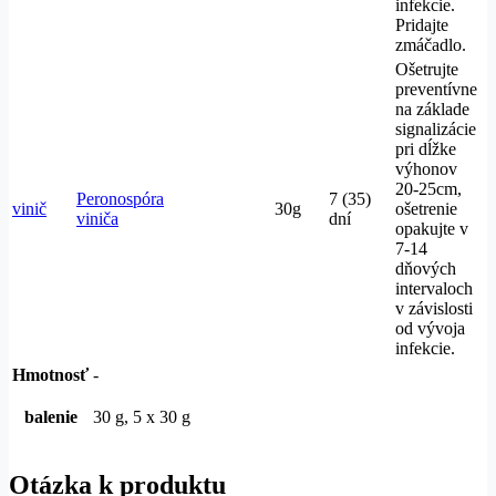
infekcie.
Pridajte
zmáčadlo.
Ošetrujte
preventívne
na základe
signalizácie
pri dĺžke
výhonov
20-25cm,
Peronospóra
7 (35)
vinič
30g
ošetrenie
viniča
dní
opakujte v
7-14
dňových
intervaloch
v závislosti
od vývoja
infekcie.
Hmotnosť
-
balenie
30 g, 5 x 30 g
Otázka k produktu