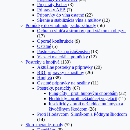
Preparáty Keller
(3)
Prípravky AEB
(7)
Prípravky do vína ostatné
(22)
Sírenie a stabilizácia vína a muštov
(12)
Pomôcky do vinohradu, sadu, záhrady
(56)
Ochrana viniča a stromov proti vtákom a ohryzu
(17)
Oporné konštrukcie
(9)
Ostatné
(5)
Postrekovače a príslušenstvo
(13)
Viazací materiál a pomôcky
(12)
Postreky a hnojivá
(139)
Aktuálne postreky a prípravky
(20)
BIO prípravky na rastliny
(26)
Hnojivá
(38)
Ostatné prípravky na rastliny
(11)
Postreky, pesticídy
(67)
Fungicídy - proti hubovým chorobám
(32)
Herbicídy - proti nežiadúcej vegetácii
(11)
Insekticídy - proti nežiadúcemu hmyzu a
živočíšnym škodcom
(28)
Proti Hlodavcom, Slimákom a Pôdnym škodcom
(14)
Sklo, meranie, obaly
(52)
Demižóny
(5)