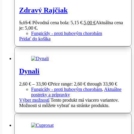
Zdravý Rajčiak
5,15
€
Pôvodná cena bola: 5,15 €.
5,00
€
Aktuálna cena
je: 5,00 €.
Fungicídy - proti hubovým chorobám
Pridať do košíka
Dynali
2,60
€
–
33,90
€
Price range: 2,60 € through 33,90 €
Fungicídy - proti hubovým chorobám
,
Aktuálne
postreky a prípravky
Výber možností
Tento produkt má viacero variantov.
Možnosti si môžete vybrať na stránke produktu.