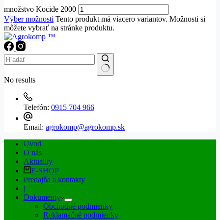
množstvo Kocide 2000
Výber možností
Tento produkt má viacero variantov. Možnosti si
môžete vybrať na stránke produktu.
No results
Telefón:
0915 704 966
Email:
agrokomp@agrokomp.sk
Uvod
O nás
Aktuality
E-SHOP
Predajňa a kontakty
|
Dokumenty
Obchodné podmienky
Reklamačné podmienky