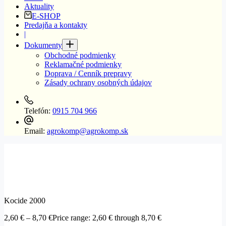
Aktuality
E-SHOP
Predajňa a kontakty
|
Dokumenty
Obchodné podmienky
Reklamačné podmienky
Doprava / Cenník prepravy
Zásady ochrany osobných údajov
Telefón:
0915 704 966
Email:
agrokomp@agrokomp.sk
Kocide 2000
2,60
€
–
8,70
€
Price range: 2,60 € through 8,70 €