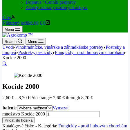
Doprava / Cenník prepravy
Zásady ochrany osobných údajov
Účet
Nákupný košík
0,00
€
0
Menu
Search
Menu
Úvod
Vinohradnícke, vinárske a záhradkárske potreby
Postreky a
hnojivá
Postreky, pesticídy
Fungicídy - proti hubovým chorobám
Kocide 2000
🔍
Kocide 2000
2,60
€
–
8,70
€
Price range: 2,60 € through 8,70 €
balenie
Vymazať
množstvo Kocide 2000
Pridať do košíka
Katalógové číslo:
-
Kategória:
Fungicídy - proti hubovým chorobám