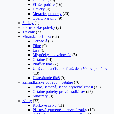
Fľaše, poháre
(16)
Hevery
(4)
Meracie pomôcky
(20)
Obaly, kartóny
(9)
Služby
(1)
Somelierske potreby
(7)
Trávnik
(23)
Vinárska technika
(62)
Čerpadlá
(5)
Filtre
(9)
Lisy
(6)
Mlynčeky a odzrňovače
(5)
Ostatné
(14)
Plničky fliaš
(2)
Umývanie a čistenie fliaš, demižónov, pohárov
(13)
Uzatváranie fliaš
(9)
Záhradkárske potreby – ostatné
(76)
Osivo, semená, sadba, výsevné zmesi
(31)
Ostatné potreby pre záhradkárov
(27)
Substráty
(3)
Zátky
(32)
Korkové zátky
(11)
Plastové, gumené a drevené zátky
(12)