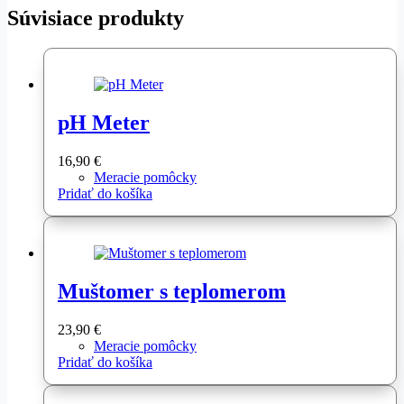
Súvisiace produkty
pH Meter
16,90
€
Meracie pomôcky
Pridať do košíka
Muštomer s teplomerom
23,90
€
Meracie pomôcky
Pridať do košíka