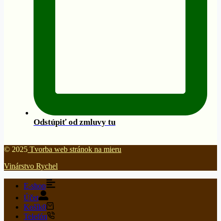
Odstúpiť od zmluvy tu
© 2025
Tvorba web stránok na mieru
Vinárstvo Rychel
E-shop
Účet
Košík
0
Telefón