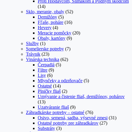
Proti Hlodavcom, Slimákom a Pôdnym škodcom
(14)
Sklo, meranie, obaly
(52)
Demižóny
(5)
Fľaše, poháre
(16)
Hevery
(4)
Meracie pomôcky
(20)
Obaly, kartóny
(9)
Služby
(1)
Somelierske potreby
(7)
Trávnik
(23)
Vinárska technika
(62)
Čerpadlá
(5)
Filtre
(9)
Lisy
(6)
Mlynčeky a odzrňovače
(5)
Ostatné
(14)
Plničky fliaš
(2)
Umývanie a čistenie fliaš, demižónov, pohárov
(13)
Uzatváranie fliaš
(9)
Záhradkárske potreby – ostatné
(76)
Osivo, semená, sadba, výsevné zmesi
(31)
Ostatné potreby pre záhradkárov
(27)
Substráty
(3)