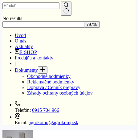
No results
Uvod
O nás
Aktuality
E-SHOP
Predajňa a kontakty
|
Dokumenty
Obchodné podmienky
Reklamačné podmienky
Doprava / Cenník prepravy
Zásady ochrany osobných údajov
Telefón:
0915 704 966
Email:
agrokomp@agrokomp.sk