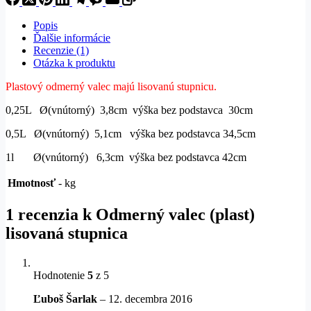
Popis
Ďalšie informácie
Recenzie (1)
Otázka k produktu
Plastový odmerný valec majú lisovanú stupnicu.
0,25L Ø(vnútorný) 3,8cm výška bez podstavca 30cm
0,5L Ø(vnútorný) 5,1cm výška bez podstavca 34,5cm
1l Ø(vnútorný) 6,3cm výška bez podstavca 42cm
Hmotnosť
- kg
1 recenzia k
Odmerný valec (plast)
lisovaná stupnica
Hodnotenie
5
z 5
Ľuboš Šarlak
–
12. decembra 2016