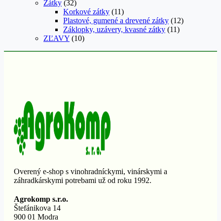
Zátky
(32)
Korkové zátky
(11)
Plastové, gumené a drevené zátky
(12)
Záklopky, uzávery, kvasné zátky
(11)
ZĽAVY
(10)
Overený e-shop s vinohradníckymi, vinárskymi a
záhradkárskymi potrebami už od roku 1992.
Agrokomp s.r.o.
Štefánikova 14
900 01 Modra