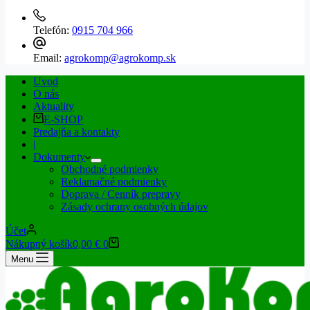
Telefón:
0915 704 966
Email:
agrokomp@agrokomp.sk
Uvod
O nás
Aktuality
E-SHOP
Predajňa a kontakty
|
Dokumenty
Obchodné podmienky
Reklamačné podmienky
Doprava / Cenník prepravy
Zásady ochrany osobných údajov
Účet
Nákupný košík
0,00
€
0
Menu