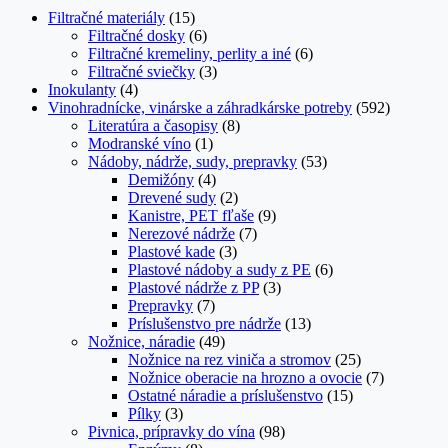
Filtračné materiály
(15)
Filtračné dosky
(6)
Filtračné kremeliny, perlity a iné
(6)
Filtračné sviečky
(3)
Inokulanty
(4)
Vinohradnícke, vinárske a záhradkárske potreby
(592)
Literatúra a časopisy
(8)
Modranské víno
(1)
Nádoby, nádrže, sudy, prepravky
(53)
Demižóny
(4)
Drevené sudy
(2)
Kanistre, PET fľaše
(9)
Nerezové nádrže
(7)
Plastové kade
(3)
Plastové nádoby a sudy z PE
(6)
Plastové nádrže z PP
(3)
Prepravky
(7)
Príslušenstvo pre nádrže
(13)
Nožnice, náradie
(49)
Nožnice na rez viniča a stromov
(25)
Nožnice oberacie na hrozno a ovocie
(7)
Ostatné náradie a príslušenstvo
(15)
Pílky
(3)
Pivnica, prípravky do vína
(98)