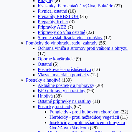
Enzýmy
(8)
Kvasinky, Fermentačná výživa, Baktérie
(27)
Pivnica, ostatné
(10)
Preparáty ERBSLÖH
(35)
Preparáty Keller
(3)
Prípravky AEB
(7)
Prípravky do vína ostatné
(22)
Sírenie a stabilizácia vína a muštov
(12)
Pomôcky do vinohradu, sadu, záhrady
(56)
Ochrana viniča a stromov proti vtákom a ohryzu
(17)
Oporné konštrukcie
(9)
Ostatné
(5)
Postrekovače a príslušenstvo
(13)
Viazací materiál a pomôcky
(12)
Postreky a hnojivá
(139)
Aktuálne postreky a prípravky
(20)
BIO prípravky na rastliny
(26)
Hnojivá
(38)
Ostatné prípravky na rastliny
(11)
Postreky, pesticídy
(67)
Fungicídy - proti hubovým chorobám
(32)
Herbicídy - proti nežiadúcej vegetácii
(11)
Insekticídy - proti nežiadúcemu hmyzu a
živočíšnym škodcom
(28)