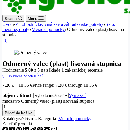
Search
Menu
Úvod
Vinohradnícke, vinárske a záhradkárske potreby
Sklo,
meranie, obaly
Meracie pomôcky
Odmerný valec (plast) lisovaná
stupnica
🔍
Odmerný valec (plast) lisovaná stupnica
Hodnotenie
5.00
z 5 na základe
1
zákazníckej recenzie
(
1
recenzia zákazníka)
7,20
€
–
18,35
€
Price range: 7,20 € through 18,35 €
objem-v-litroch
Vymazať
množstvo Odmerný valec (plast) lisovaná stupnica
Pridať do košíka
Katalógové číslo:
-
Kategória:
Meracie pomôcky
Zdieťať produkt