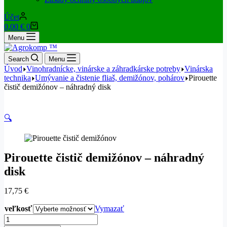
Účet
Nákupný
0,00
€
0
košík
Menu
Search
Menu
Úvod
Vinohradnícke, vinárske a záhradkárske potreby
Vinárska
technika
Umývanie a čistenie fliaš, demižónov, pohárov
Pirouette
čistič demižónov – náhradný disk
🔍
Pirouette čistič demižónov – náhradný
disk
17,75
€
veľkosť
Vymazať
množstvo