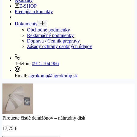
Aktuality
E-SHOP
Predajňa a kontakty
|
Dokumenty
Obchodné podmienky
Reklamačné podmienky
Doprava / Cenník prepravy
Zásady ochrany osobných údajov
Telefón:
0915 704 966
Email:
agrokomp@agrokomp.sk
Pirouette čistič demižónov – náhradný disk
17,75
€