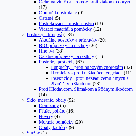
Ochrana viniča a stromov proti vtákom a ohryzu
(17)
Oporné konštrukcie
(9)
Ostatné
(5)
Postrekovače a príslušenstvo
(13)
Viazací materiál a pomôcky
(12)
Postreky a hnojivá
(139)
Aktuálne postreky a prípravky
(20)
BIO prípravky na rastliny
(26)
Hnojivá
(38)
Ostatné prípravky na rastliny
(11)
Postreky, pesticídy
(67)
Fungicídy - proti hubovým chorobám
(32)
Herbicídy - proti nežiadúcej vegetácii
(11)
Insekticídy - proti nežiadúcemu hmyzu a
živočíšnym škodcom
(28)
Proti Hlodavcom, Slimákom a Pôdnym škodcom
(14)
Sklo, meranie, obaly
(52)
Demižóny
(5)
Fľaše, poháre
(16)
Hevery
(4)
Meracie pomôcky
(20)
Obaly, kartóny
(9)
Služby
(1)