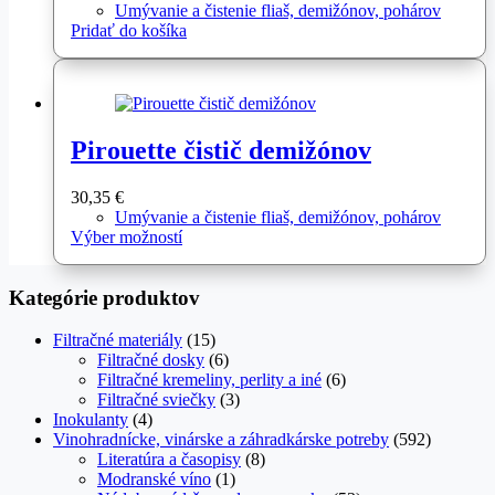
Umývanie a čistenie fliaš, demižónov, pohárov
Pridať do košíka
Pirouette čistič demižónov
30,35
€
Umývanie a čistenie fliaš, demižónov, pohárov
Tento
Výber možností
produkt
má
Kategórie produktov
viacero
variantov.
Možnosti
Filtračné materiály
(15)
si
Filtračné dosky
(6)
môžete
Filtračné kremeliny, perlity a iné
(6)
vybrať
Filtračné sviečky
(3)
na
Inokulanty
(4)
stránke
Vinohradnícke, vinárske a záhradkárske potreby
(592)
produktu.
Literatúra a časopisy
(8)
Modranské víno
(1)