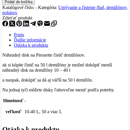
Pirouette
Pridať do košíka
čistič
Katalógové číslo:
-
Kategória:
Umývanie a čistenie fliaš, demižónov,
demižónov
pohárov
-
Zdieťať produkt
náhradný
disk
Popis
Ďalšie informácie
Otázka k produktu
Náhradný disk na Pirouette čistič demižónov.
ak si kúpite čistič na 50 l demižóny je možné dokúpiť menší
náhradný disk na demižóny 10 – 40 l
a naopak, dokúpiť sa dá aj väčší na 50 l demižón.
Na jednaj tyči môžete disky ľubovoľne meniť podľa potreby.
Hmotnosť
-
veľkosť
10-40 L, 50 a viac L
Otázka k produktu