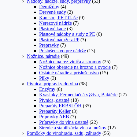
Nádoby, nádrže, sudy, prepravky
(53)
Demižóny
(4)
Drevené sudy
(2)
Kanistre, PET fľaše
(9)
Nerezové nádrže
(7)
Plastové kade
(3)
Plastové nádoby a sudy z PE
(6)
Plastové nádrže z PP
(3)
Prepravky
(7)
Príslušenstvo pre nádrže
(13)
Nožnice, náradie
(49)
Nožnice na rez viniča a stromov
(25)
Nožnice oberacie na hrozno a ovocie
(7)
Ostatné náradie a príslušenstvo
(15)
Pílky
(3)
Pivnica, prípravky do vína
(98)
Enzýmy
(8)
Kvasinky, Fermentačná výživa, Baktérie
(27)
Pivnica, ostatné
(10)
Preparáty ERBSLÖH
(35)
Preparáty Keller
(3)
Prípravky AEB
(7)
Prípravky do vína ostatné
(22)
Sírenie a stabilizácia vína a muštov
(12)
Pomôcky do vinohradu, sadu, záhrady
(56)