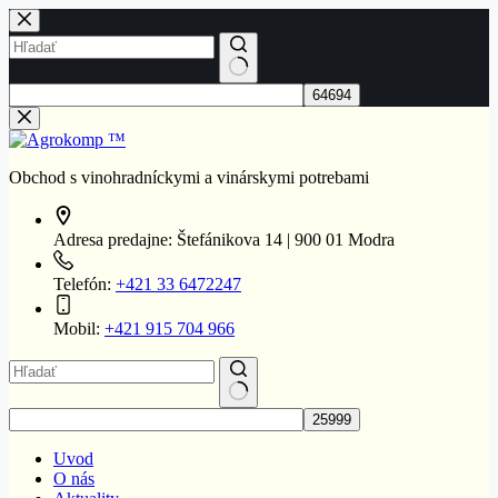
Skip
to
content
No
results
Obchod s vinohradníckymi a vinárskymi potrebami
Adresa predajne:
Štefánikova 14 | 900 01 Modra
Telefón:
+421 33 6472247
Mobil:
+421 915 704 966
No
results
Uvod
O nás