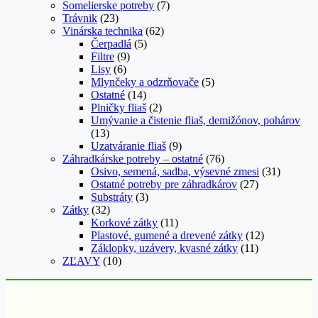
Somelierske potreby
(7)
Trávnik
(23)
Vinárska technika
(62)
Čerpadlá
(5)
Filtre
(9)
Lisy
(6)
Mlynčeky a odzrňovače
(5)
Ostatné
(14)
Plničky fliaš
(2)
Umývanie a čistenie fliaš, demižónov, pohárov
(13)
Uzatváranie fliaš
(9)
Záhradkárske potreby – ostatné
(76)
Osivo, semená, sadba, výsevné zmesi
(31)
Ostatné potreby pre záhradkárov
(27)
Substráty
(3)
Zátky
(32)
Korkové zátky
(11)
Plastové, gumené a drevené zátky
(12)
Záklopky, uzávery, kvasné zátky
(11)
ZĽAVY
(10)