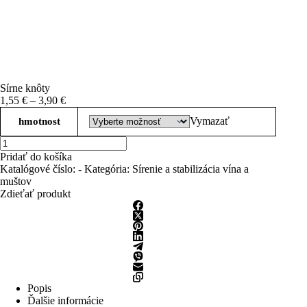
Sírne knôty
Price
1,55
€
–
3,90
€
range:
Vymazať
hmotnost
1,55 €
through
množstvo
3,90 €
Sírne
Pridať do košíka
knôty
Katalógové číslo:
-
Kategória:
Sírenie a stabilizácia vína a
muštov
Zdieťať produkt
Popis
Ďalšie informácie