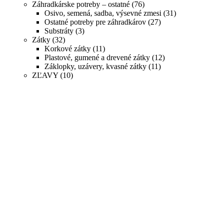
Záhradkárske potreby – ostatné
(76)
Osivo, semená, sadba, výsevné zmesi
(31)
Ostatné potreby pre záhradkárov
(27)
Substráty
(3)
Zátky
(32)
Korkové zátky
(11)
Plastové, gumené a drevené zátky
(12)
Záklopky, uzávery, kvasné zátky
(11)
ZĽAVY
(10)