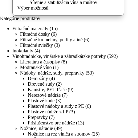
Sírenie a stabilizácia vína a muštov
Tento
Výber možností
produkt
Kategórie produktov
má
viacero
Filtračné materiály
(15)
variantov.
Filtračné dosky
(6)
Možnosti
Filtračné kremeliny, perlity a iné
(6)
si
Filtračné sviečky
(3)
môžete
Inokulanty
(4)
vybrať
Vinohradnícke, vinárske a záhradkárske potreby
(592)
na
Literatúra a časopisy
(8)
stránke
Modranské víno
(1)
produktu.
Nádoby, nádrže, sudy, prepravky
(53)
Demižóny
(4)
Drevené sudy
(2)
Kanistre, PET fľaše
(9)
Nerezové nádrže
(7)
Plastové kade
(3)
Plastové nádoby a sudy z PE
(6)
Plastové nádrže z PP
(3)
Prepravky
(7)
Príslušenstvo pre nádrže
(13)
Nožnice, náradie
(49)
Nožnice na rez viniča a stromov
(25)