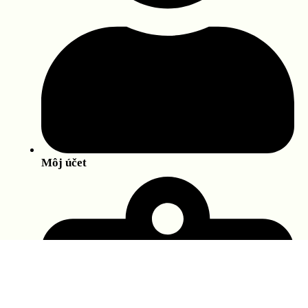
Môj účet
E-shop
Účet
Košík
0