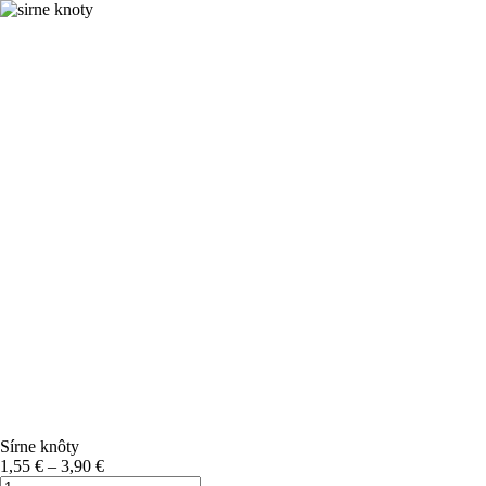
Skip
to
content
Sírne knôty
Price
1,55
€
–
3,90
€
množstvo
range: