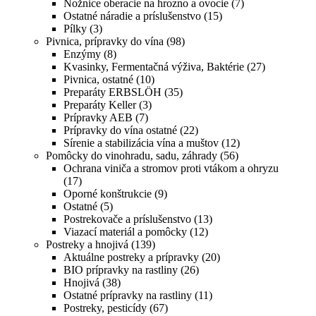
Nožnice oberacie na hrozno a ovocie
(7)
Ostatné náradie a príslušenstvo
(15)
Pílky
(3)
Pivnica, prípravky do vína
(98)
Enzýmy
(8)
Kvasinky, Fermentačná výživa, Baktérie
(27)
Pivnica, ostatné
(10)
Preparáty ERBSLÖH
(35)
Preparáty Keller
(3)
Prípravky AEB
(7)
Prípravky do vína ostatné
(22)
Sírenie a stabilizácia vína a muštov
(12)
Pomôcky do vinohradu, sadu, záhrady
(56)
Ochrana viniča a stromov proti vtákom a ohryzu
(17)
Oporné konštrukcie
(9)
Ostatné
(5)
Postrekovače a príslušenstvo
(13)
Viazací materiál a pomôcky
(12)
Postreky a hnojivá
(139)
Aktuálne postreky a prípravky
(20)
BIO prípravky na rastliny
(26)
Hnojivá
(38)
Ostatné prípravky na rastliny
(11)
Postreky, pesticídy
(67)