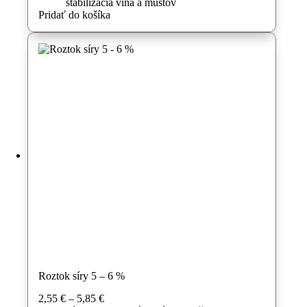
stabilizácia vína a muštov
Pridať do košíka
Roztok síry 5 – 6 %
Price
2,55
€
–
5,85
€