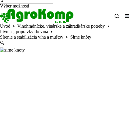
Sírne
1,55 €
Tento
Výber možností
knôty
through
produkt
3,90 €
má
viacero
Úvod
Vinohradnícke, vinárske a záhradkárske potreby
variantov.
Pivnica, prípravky do vína
Možnosti
si
Sírenie a stabilizácia vína a muštov
Sírne knôty
môžete
🔍
vybrať
na
stránke
produktu.