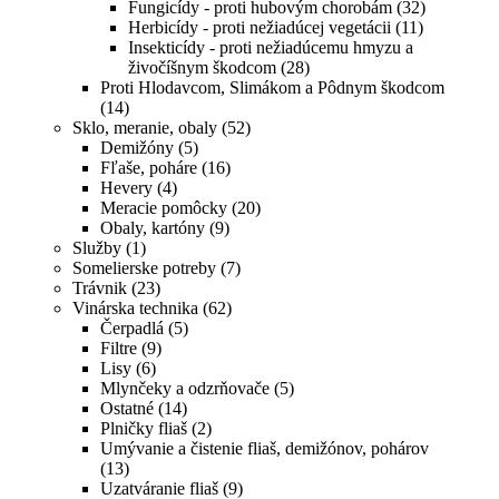
Fungicídy - proti hubovým chorobám
(32)
Herbicídy - proti nežiadúcej vegetácii
(11)
Insekticídy - proti nežiadúcemu hmyzu a
živočíšnym škodcom
(28)
Proti Hlodavcom, Slimákom a Pôdnym škodcom
(14)
Sklo, meranie, obaly
(52)
Demižóny
(5)
Fľaše, poháre
(16)
Hevery
(4)
Meracie pomôcky
(20)
Obaly, kartóny
(9)
Služby
(1)
Somelierske potreby
(7)
Trávnik
(23)
Vinárska technika
(62)
Čerpadlá
(5)
Filtre
(9)
Lisy
(6)
Mlynčeky a odzrňovače
(5)
Ostatné
(14)
Plničky fliaš
(2)
Umývanie a čistenie fliaš, demižónov, pohárov
(13)
Uzatváranie fliaš
(9)