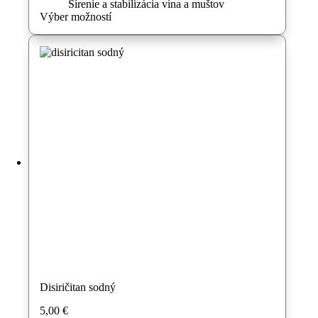
range:
Sírenie a stabilizácia vína a muštov
2,55 €
Tento
Výber možností
through
produkt
5,85 €
má
viacero
variantov.
Možnosti
si
môžete
vybrať
na
stránke
produktu.
Disiričitan sodný
5,00
€